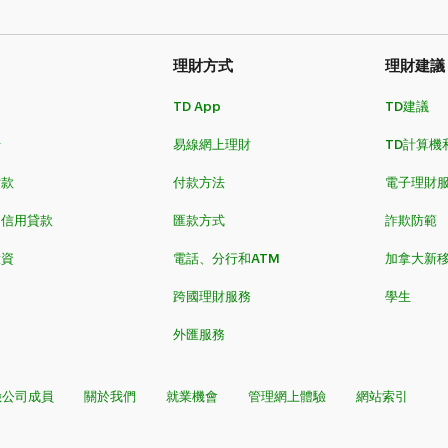
理財方式​​​​​​​
理財建議
TD App
TD建議
卡
易線網上理財
TD計算機
​​​
付款方法
電子理財
和信用貸款
匯款方式
詐欺防範
投資
電話、分行和ATM
加拿大新
跨國理財服務
學生
外匯服務
險公司成員
關於我們
就業機會
管理網上體驗
網站索引