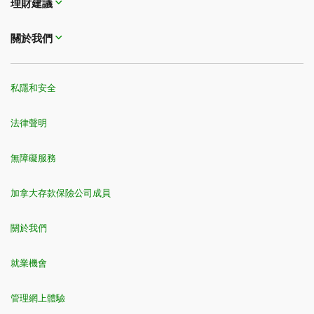
理財建議
關於我們
私隱和安全
法律聲明
無障礙服務
加拿大存款保險公司成員
關於我們
就業機會
管理網上體驗