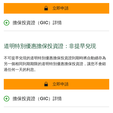
安全
立即申請
擔保投資證（GIC）詳情
100天道明特別優惠擔保投資證
道明特別優惠擔保投資證：非提早兌現
利率
不可提早兌現的道明特別優惠擔保投資證到期時將自動續存為
另一個相同到期期限的道明特別優惠擔保投資證，讓您不會錯
過任何一天的利息。
$1,000 - $9,999.99 =
%
年期
$10,000 - $49,999.99
=
%
安全
立即申請
非註冊賬戶和免稅儲蓄
$50,000 - $99,999.99
賬戶
非註冊賬戶和免稅儲蓄
100天
最低投資額
=
%
賬戶
擔保投資證（GIC）詳情
$100,000 + =
%
利率均為年利率。
道明特別優惠擔保投資證（GIC）