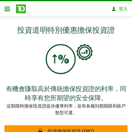
略過進入主要內容
登入
開放式房屋貸款
投資道明特別優惠擔保投資證
有機會賺取高於傳統擔保投資證的利率，同
時享有您所期望的安全保障。
這類限時擔保投資證提供優厚利率，並有各種到期期限和賬戶
類型可選。
安全
投資擔保投資證 (GIC)