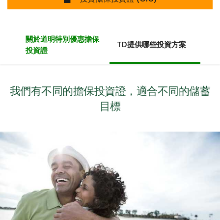
關於道明特別優惠擔保
TD提供哪些投資方案
投資證
我們有不同的擔保投資證，適合不同的儲蓄
目標