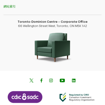
網站索引
Toronto-Dominion Centre – Corporate Office
66 Wellington Street West, Toronto, ON M5K 1A2