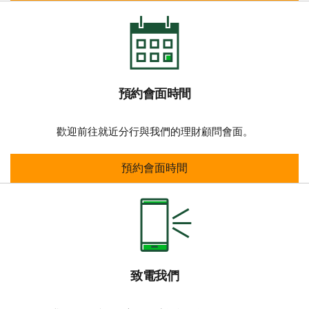
預約會面時間
歡迎前往就近分行與我們的理財顧問會面。
預約會面時間
預約會面時間
致電我們