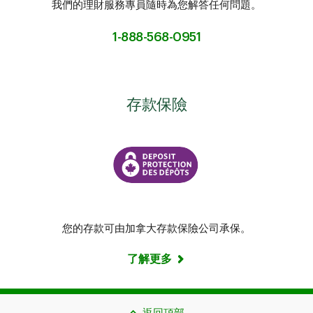
我們的理財服務專員隨時為您解答任何問題。
1-888-568-0951
存款保險
您的存款可由加拿大存款保險公司承保。
了解更多