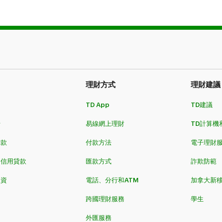
理財方式​​​​​​​
理財建議
TD App
TD建議
卡
易線網上理財
TD計算機
​​​
付款方法
電子理財
和信用貸款
匯款方式
詐欺防範
投資
電話、分行和ATM
加拿大新
跨國理財服務
學生
外匯服務