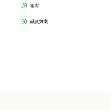
租客
新船或二手船
考慮購買新船或二
融資方案
手船可能會產生更
定制
您可以選擇按現狀
擇特定的新裝備。
具有競爭力的利率
靈活的融資方案
經銷商計劃
全國各地值得信賴