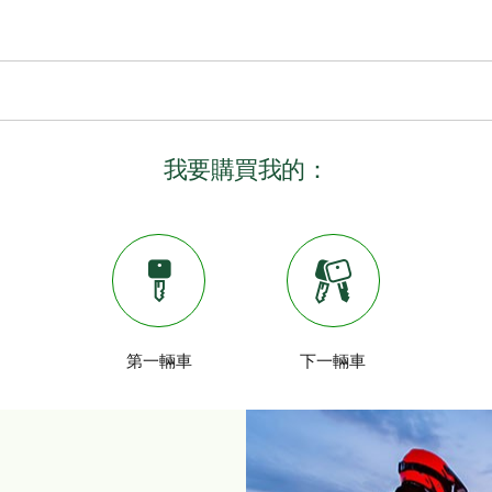
融資
手船的潛在好處和成本。購買二
透過道明汽車貸款可享受更長
高的維修和升級成本。
個月。
TD讓您輕鬆實現購車夢
保險
TD提供各種獎勵和特惠利率的融資選項。尊享：
我要購買我的：
購買賽車，或者支付額外費用選
賽車保險與汽車保險不同。
保險的專業保險商。
TD房屋資產淨值信用貸款
*
個人信貸
*
其他借貸方案
*
的合作夥伴
第一輛車
下一輛車