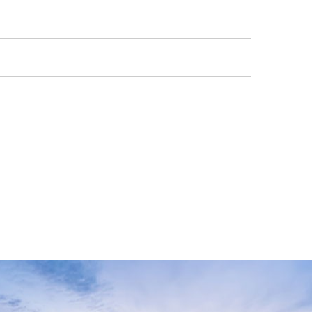
期限——最長可達84
您需要尋找擅長於賽車