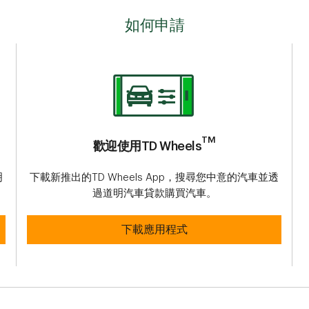
如何申請
TM
歡迎使用TD Wheels
明
下載新推出的TD Wheels App，搜尋您中意的汽車並透
過道明汽車貸款購買汽車。
歡迎使用TD WheelsTM
下載應用程式