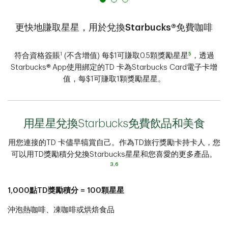
更快地賺取星星，用於兌換Starbucks®免費咖啡
1
5
符合資格簽賬
(不含增值) 每$1可賺取0.5顆獎勵星星
，透過
Starbucks® App使用綁定的TD 卡為Starbucks Card電子卡增
值，每$1可賺取1顆獎勵星星。
用星星兌換Starbucks免費飲品和美食​​​​​​​
用您連接的TD 卡儘早犒賞自己。作為TD旅行獎勵卡持卡人，您
可以用TD獎勵積分兌換Starbucks星星和您喜愛的更多產品。
3
,
6
1,000點TD獎勵積分 = 100顆星星
沖泡熱咖啡、凍咖啡或烘焙食品