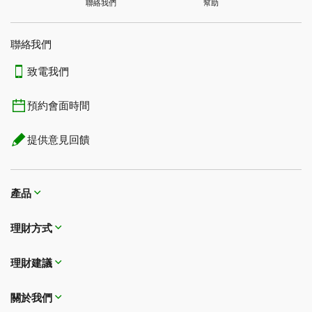
連接前的基礎獎勵率
1.00點Aeroplan積分
TD® Aeroplan® Visa*無限卡
聯絡我們
幫助
†
更多Starbucks星星
TD現金回贈Visa*卡
†
TD現金回贈Visa*無限
當您在Starbucks App中使用已連接的TD獎勵Visa卡為
聯絡我們
1
獎勵率
每$1有效簽賬
卡
3
Starbucks Card增值，或在合作的Starbucks分店
進行有
連接後的積分總額
6.75點TD獎勵積分
連接後的獎勵積分
額外3點TD獎勵積分
連接前的基礎獎勵率
6點TD獎勵積分：
連接後的獎勵積分
0.50點Aeroplan獎勵積分
連接前的基礎獎勵率
1.00點Aeroplan積分
TD® Aeroplan® Visa*無限殊榮卡
1
效簽賬時可享
。
TD商務現金回贈Visa*
致電我們
卡
預約會面時間
TD低利率Visa*卡
1
獎勵率
每$1有效簽賬
連接後的積分總額
9點TD獎勵積分：
連接後的獎勵積分
額外3點TD獎勵積分
連接後的積分總額
1.50點Aeroplan積分
連接後的獎勵積分
0.50點Aeroplan獎勵積分
連接前的基礎獎勵率
1.50點Aeroplan積分
TD Aeroplan Visa*商務卡
TD商務精選利率
Visa*
提供意見回饋
卡
†
當您在Starbucks App中使用連接的TD Aeroplan Visa卡
TD特惠靈活利率Visa*
1
獎勵率
每$1有效簽賬
連接後的積分總額
9點TD獎勵積分：
1
獎勵率
每$1.50有效簽賬
3
為Starbucks Card增值，或在合作的Starbucks分店
進行
連接後的積分總額
1.50點Aeroplan積分
連接後的獎勵積分
0.75點Aeroplan獎勵積分
卡
連接前的基礎獎勵率
1.50點Aeroplan積分
1
有效簽賬時可享
。
產品
道明優惠Visa*卡
作為Aeroplan會員，您還可以將您的Aeroplan賬戶與您的
Visa* Debit TD易通卡
1
獎勵率
每$1有效簽賬
理財方式​​​​​​​
Starbucks Rewards賬戶連結，以賺取更多積分並將您的
1
獎勵率
每$1.00有效簽賬
連接後的積分總額
2.25點Aeroplan積分
連接後的獎勵積分
0.75點Aeroplan獎勵積分
Aeroplan積分轉換為Starbucks星星。相關條款適用。如要
理財建議
連接您的Aeroplan和Starbucks Rewards賬戶，請前往
†
3
1
在合作的Starbucks分店
進行有效簽賬
或為Starbucks卡
aircanada.com/starbucks
。
2
增值
，並透過Starbucks® App使用連接的TD卡進行付
1
獎勵率
每$1.00有效簽賬
關於我們
連接後的積分總額
2.25點Aeroplan積分
款。