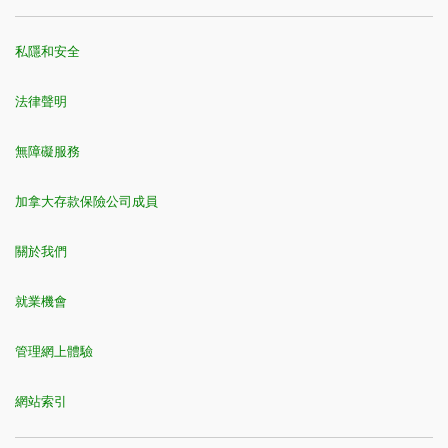
附屬卡用戶
：如果您是主要持卡人，您賬戶中的任何附屬
私隱和安全
卡用戶均有資格享受連接優惠。要享受連接優惠，每位附
1
獎勵率
每$1.00有效簽賬
屬卡用戶都必須將其TD 卡連接至自己的Starbucks®
法律聲明
Rewards賬戶。
商務卡持卡人：
您的商務信用卡必須新增至您在TD易線網
無障礙服務
上理財及TD Mobile App上的個人檔案中方可進行連接。請
注意，TD商務易通卡沒有資格進行連接。
加拿大存款保險公司成員
關於我們
就業機會
管理網上體驗
網站索引