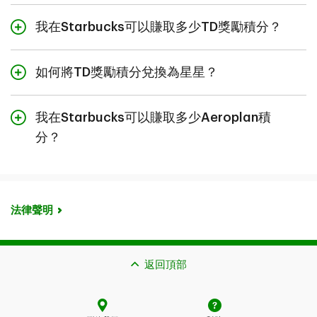
沒有Starbucks Rewards賬戶？您
只需連接即可免費加
Rewards]。頁面上的Starbucks圖塊右上角顯示了您的連
您可以透過登入Starbucks App來輕鬆查看自己的星星結
TD至尊旅行Visa*無限
入
！
我在Starbucks可以賺取多少TD獎勵積分？
+ 將TD獎勵積分兌換為星
接狀態。[已連接] 狀態會顯示在綠色框中。
餘。您可以在收銀櫃面當面兌換星星。如果您是使用
卡
星
Starbucks App預先點單，則應在合作的Starbucks分店進
2. 在Starbucks App上將您已連接的TD 卡新增為您的
TD商務旅行Visa*卡
3
行兌換
。請瀏覽
starbucksrewards.ca
了解完整詳情。
Starbucks Rewards賬戶的付款方式
。
如何將TD獎勵積分兌換為星星？
†
使用綁定的TD獎勵卡，您可
額外賺取50% TD獎勵積分
及
輕觸Starbucks App主畫面上的 [掃描] 按鈕
†
您可以用星星兌換免費的Starbucks®咖啡或美食，例如：
更多Starbucks星星
。
您可以在TD App中的 [My TD Rewards] 專區查看您的TD
25顆星星
- 自訂您的飲品 (濃縮咖啡、糖漿等)
輕觸右上角的 [+] 按鈕
我在Starbucks可以賺取多少Aeroplan積
獎勵積分結餘並用積分直接兌換星星。您可以查看自己賺
額外賺取50% TD
TD獎勵Visa*卡
TD® Aeroplan® Visa*
100顆星星
- 沖泡熱咖啡或冰咖啡、烘焙食品、包裝零
將您已連接的TD 卡新增為付款方式
取了多少星星，以及這些星星在Starbucks可以兌換什麼商
分？
†
Aeroplan積分
白金卡
食等
品。
3. 在Starbucks分店簽賬時使用Starbucks App掃一掃並
TD® Aeroplan® Visa*
†
+ 更多Starbucks星星
200顆星星
- 手工製作的飲料（冷萃咖啡、拿鐵咖啡
用您已連接的TD 卡進行付款，即可賺取獎勵星星。
您亦可以利用 [My TD Rewards] 中的自動兌換功能
設定週
無限卡
使用綁定的TD Aeroplan信用卡，您可
額外賺取50%
等）、熱早餐或小吃盒
連接前的基礎獎勵率
3點TD獎勵積分：
TD旅行Visa*白金卡
期性兌換
。按照適合您的時間表將積分兌換為星星！
†
†
Aeroplan積分
及更多Starbucks星星
。
TD® Aeroplan® Visa*
300顆星星
- 午餐三明治或家享咖啡
法律聲明
無限殊榮卡
無論是一次性兌換或自動兌換，每次兌換的最低兌換額均
400顆星星
- 精選Starbucks商品
6
為700點TD獎勵積分。
TD® Aeroplan® Visa*
連接後的獎勵積分
額外1.5點TD獎勵積分
連接前的基礎獎勵率
4.5點TD獎勵積分
TD至尊旅行Visa*無限卡
5
在合作的Starbucks分店
。可兌換商品及所需星星數量可
TD® Aeroplan® Visa*白金卡
商務卡
返回頂部
能會有所調整。相關限制和排除條款可能適用。詳情請瀏
覽
www.starbucks.ca/rewards/terms/
。
連接後的積分總額
4.5點TD獎勵積分
連接後的獎勵積分
額外2.25點TD獎勵積分
連接前的基礎獎勵率
6點TD獎勵積分：
TD商務旅行Visa*卡