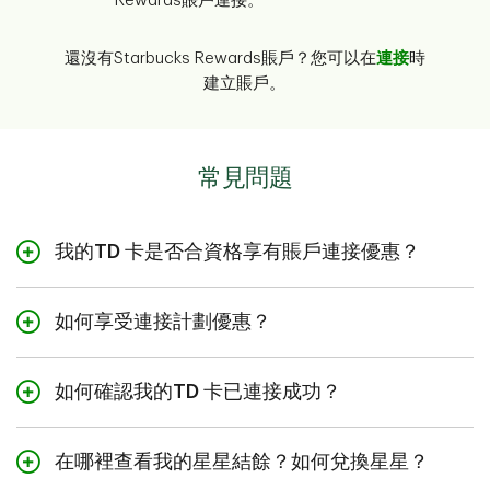
Rewards賬戶連接。
還沒有Starbucks Rewards賬戶？您可以在
連接
時
建立賬戶。
常見問題
我的TD 卡是否合資格享有賬戶連接優惠？
合資格TD信用卡和Visa* Debit TD易通卡均可進行連接。
4
,
5
請查看下文，了解連接後可享有的優惠。
如何享受連接計劃優惠？
只需簡單三步，即可解鎖合資格TD 卡可享的禮遇：
連接優惠
合資格的卡
如何確認我的TD 卡已連接成功？
1. 將您的合資格TD 卡與您的Starbucks Rewards賬戶連
接
。在TD App或易線網上理財中瀏覽 [My TD Rewards]，
如要確認您的連接狀態：
†
額外賺取50% TD獎勵積分
TD獎勵Visa*卡
在哪裡查看我的星星結餘？如何兌換星星？
開啟連接流程。
立即連接
。
登入您的TD App或易線網上理財賬戶，並選擇 [My TD
TD旅行Visa*白金卡
†
+ 更多Starbucks星星