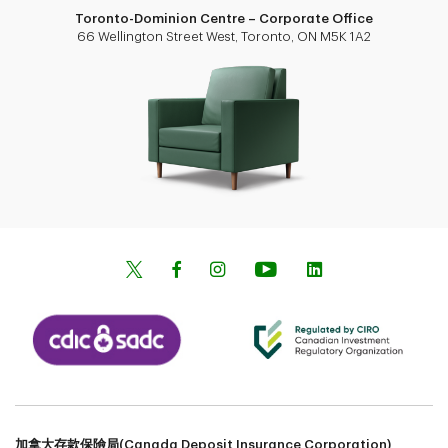
Toronto-Dominion Centre – Corporate Office
66 Wellington Street West, Toronto, ON M5K 1A2
加拿大存款保險局(Canada Deposit Insurance Corporation)