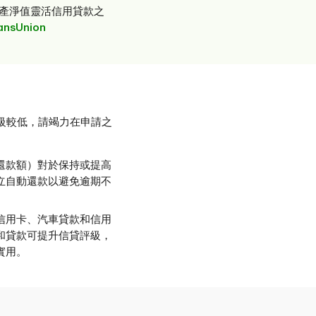
資產淨值靈活信用貸款之
ansUnion
級較低，請竭力在申請之
還款額）對於保持或提高
立自動還款以避免逾期不
信用卡、汽車貸款和信用
和貸款可提升信貸評級，
實用。