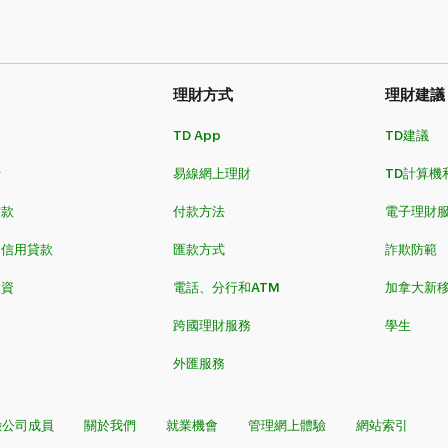
理財方式​​​​​​​
理財建議
TD App
TD建議
卡
易線網上理財
TD計算機
​​​
付款方法
電子理財
和信用貸款
匯款方式
詐欺防範
投資
電話、分行和ATM
加拿大新
跨國理財服務
學生
外匯服務
險公司成員
關於我們
就業機會
管理網上體驗
網站索引