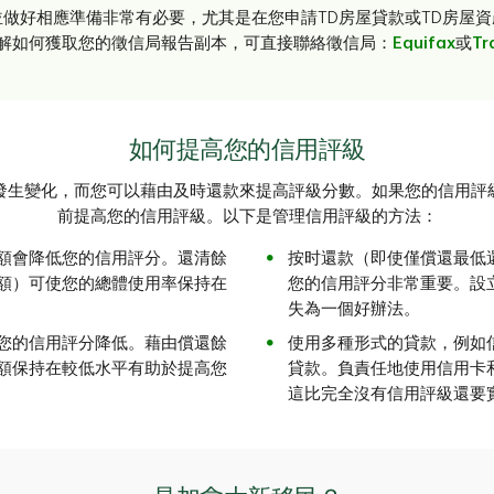
做好相應準備非常有必要，尤其是在您申請TD房屋貸款或TD房屋
解如何獲取您的徵信局報告副本，可直接聯絡徵信局：
Equifax
或
Tr
如何提高您的信用評級
發生變化，而您可以藉由及時還款來提高評級分數。如果您的信用評
前提高您的信用評級。以下是管理信用評級的方法：
額會降低您的信用評分。還清餘
按时還款（即使僅償還最低
額）可使您的總體使用率保持在
您的信用評分非常重要。設
失為一個好辦法。
您的信用評分降低。藉由償還餘
使用多種形式的貸款，例如
額保持在較低水平有助於提高您
貸款。負責任地使用信用卡
這比完全沒有信用評級還要