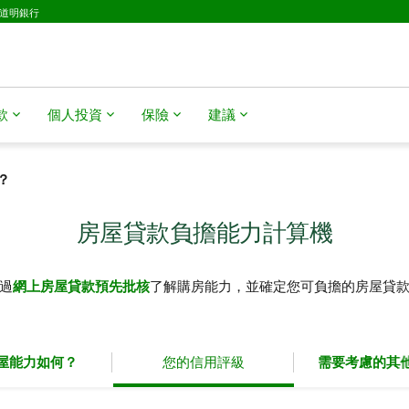
D道明銀行
​​
個人投資
保險
建議
？
房屋貸款負擔能力計算機
過
網上房屋貸款預先批核
了解購房能力，並確定您可負擔的房屋貸
屋能力如何？
您的信用評級
需要考慮的其