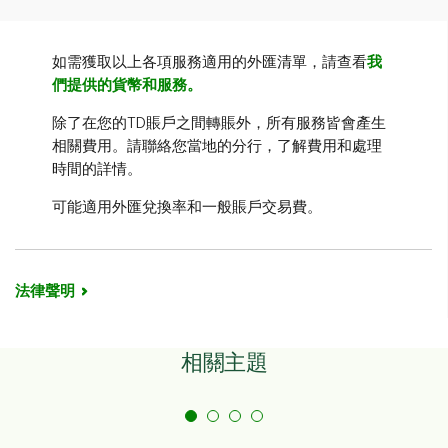
2
43種外幣可供選擇
增值的Visa預付卡
。
。
透過易線網上理財和分行轉
®
SM
可用性
Western Union
匯款
-
如需獲取以上各項服務適用的外匯清單，請查看
適用於多種外幣的銀行匯票
我
賬
匯款以供收款人在
們提供的貨幣和服務。
作為一種擔保資金，可在進
服務
Western Union®代理網點
可用性
在分行
行外幣匯款時替代現金或支
6
收取現金
。
除了在您的TD賬戶之間轉賬外，所有服務皆會產生
票。
相關費用。請聯絡您當地的分行，了解費用和處理
易線網上理財：不超過
每次交易限額
時間的詳情。
$250,000美元等值金額
每次交易限額
--
可能適用外匯兌換率和一般賬戶交易費。
可用性
易線網上理財，手機
可用性
在分行
法律聲明
每次交易限額：
每次交易限額
--
國際銀行轉賬 - 每24小時
內每筆交易的限額為
相關主題
2
$10,000
。
Visa Direct轉賬 -每24小
每次交易限額
時內每筆交易的限額為
2