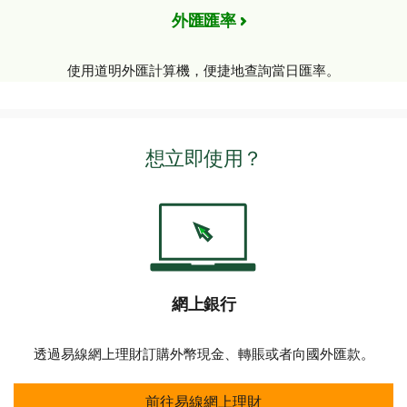
$2,500
。
外匯匯率
Western Union轉賬 - 每
24小時內每筆交易的限額
4
5
為$999,99
,
。
使用道明外匯計算機，便捷地查詢當日匯率。
想立即使用？
網上銀行
透過易線網上理財訂購外幣現金、轉賬或者向國外匯款。
網上銀行
前往易線網上理財