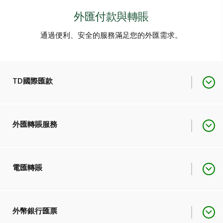
外匯付款與轉賬
通過便利、安全的服務滿足您的外匯需求。
TD國際匯款
一個創新市場，可透過更多
外匯轉賬服務
方式向更多境外地點安全匯
款。
國際銀行轉賬
- 直接轉入
在您的道明加拿大信託加元
電匯轉賬
全球各地的收款人銀行賬
和美元個人賬戶、道明自管
1
戶
。
服務
投資賬戶和信用貸款之間轉
Visa Direct轉賬服務
-
賬。
進行轉賬。
服務
從您的道明加拿大信託賬戶
匯款至您的收款人的Visa
外幣銀行匯票
服務
向海外銀行賬戶轉賬，超過
扣賬卡、Visa信用卡或可