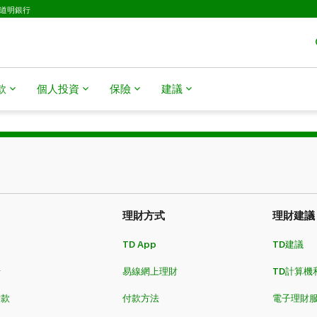
D道明銀行
​​
個人投資
保險
建議
理財方式​​​​​​​
理財建議
TD App
TD建議
卡
易線網上理財
TD計算機
​​​
付款方法
電子理財