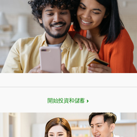
永久居留確認書（移民局表格IMM Form #5292/5688）
或臨時工作證（移民局表格IMM Form #1442/1102）或
學生簽證（移民局表格IMM Form #1208）
以及1種個人身份證件：
有效護照
加拿大駕駛執照
加拿大政府簽發的身份證
開始投資和儲蓄