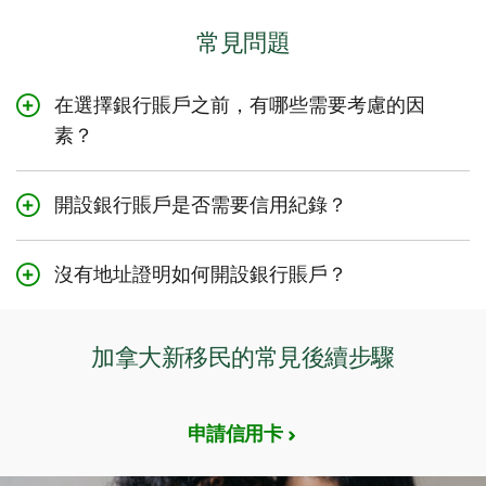
請攜帶以下1種
居民身份證明
：
常見問題
永久居民卡
移民簽證和抵埠記錄（移民局表格 IMM Form #1000）
在選擇銀行賬戶之前，有哪些需要考慮的因
素？
永久居留確認書（移民局表格IMM Form #5292/5688）
或臨時工作證（移民局表格IMM Form #1442/1102）或
在開設銀行賬戶之前，請考慮以下因素：
學生簽證（移民局表格IMM Form #1208）
此賬戶是否會產生費用？
開設銀行賬戶是否需要信用紀錄？
*海外留學生需要提供高等教育課程的入學證明。
您是用這個賬戶來存錢，還是用於日常簽賬？
雖然開設銀行賬戶無需信用記錄，但在加拿大建立信用記
錄仍然非常重要。
有沒有您可以享受的優惠或獎勵？
沒有地址證明如何開設銀行賬戶？
TD提供多種賬戶類型，讓您可以找到符合自己需求的銀行
TD理解，作為新移民，您在抵達加拿大時可能還沒有固定
賬戶。
住址。在開設銀行賬戶時，我們需要您提供1種居住證明和1
加拿大新移民的常見後續步驟
種個人識別證明。您可以提供我們以下證件：
1種居民身份證明：
移民簽證和登陸記錄（移民局表格 IMM Form
申請信用卡
#1000），或