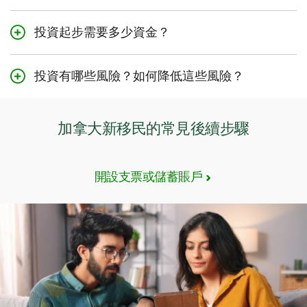
對新手投資者而言，適合的投資選擇取決於您的風險承受
險承受能力。
能力和投資期限等因素。如果您對選擇投資產品和計劃感
投資起步需要多少資金？
TD的
個人銀行顧問
可協助您選擇適合的個人投資產品以實
到不確定，可以網上或親臨分行預約TD個人銀行顧問，以
最低投資金額會因投資產品類型的不同而有所變動。例
現財務目標；同時，TD的
財富顧問
還可為您制定個人化的
獲取專業建議。首先使用
TD Goal Builder
，與TD個人銀
如，對於互惠基金，有些基金要求的最低初始投資金額為
財富策略和方案，助您達成財務里程碑。
行顧問進行一對一的個人化諮詢，幫助您制定實現財務目
投資有哪些風險？如何降低這些風險？
$100。如要獲取更多資訊，請諮詢TD個人銀行顧問，他們
標的計劃。
投資的風險包括可能損失部分或全部投資本金。雖然無法
將提供專業建議，並協助您選擇符合財務目標的投資。
完全避免風險，但可以採取一些措施來減少投資風險。
加拿大新移民的常見後續步驟
TD個人銀行顧問可以根據您的財務目標和個人需求，協助
您選擇最適合的投資方案。選擇您有信心長期持有的投資
產品，以實現您的財務目標。
開設支票或儲蓄賬戶