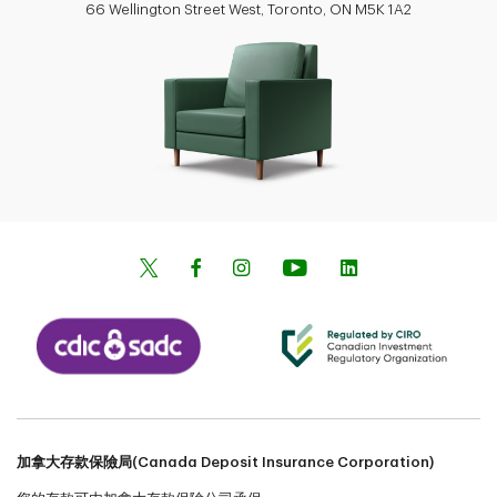
66 Wellington Street West, Toronto, ON M5K 1A2
加拿大存款保險局(Canada Deposit Insurance Corporation)