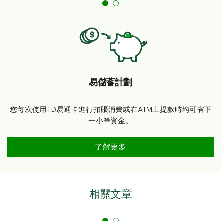
易儲蓄計劃
您每次使用TD易通卡進行扣賬消費或在ATM上提款時均可省下
一小筆資金。
易儲蓄計劃
了解更多
相關文章