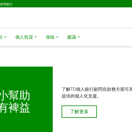
D道明銀行
​​
個人投資
保險
建議
了解TD個人銀行顧問在財務方面可
小幫助
提供的個人化支援。
有裨益
您可以獲取TD「準備周詳」
了解更多