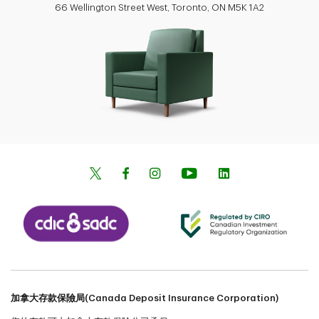
66 Wellington Street West, Toronto, ON M5K 1A2
加拿大存款保險局(Canada Deposit Insurance Corporation)