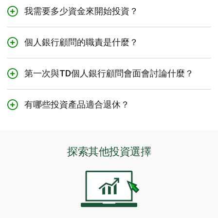
我需要多少資金來開始投資？
您需要投資的金額視乎您的財務目標和產品的最低投資限
額。
個人銀行顧問的職責是什麼？
複利是長期投資的利器，讓您的資金從本金及所賺取的利
TD個人銀行顧問協助客戶作出個人理財及投資決策。他們
息中賺取更多利息。因此，即使是較小的本金也會隨著時
的專業領域包括：
第一次與TD個人銀行顧問會面會討論什麼？
間的推移而累積更多資金。TD註冊賬戶（如RRSP）的每月
制定預算
TD個人銀行顧問會首先了解您的財務目標和財務狀況， 然
最低供款金額為$50， 但部分投資產品可能有更高的最低
投資服務
後為您推薦能助您達成財務目標的產品。
金額要求。
有哪些投資產品適合退休？
為購屋、退休或其他財務目標儲蓄
TD個人銀行顧問工具（如
TD Goal Builder
），可助您計
擔保投資證 (GIC) 和互惠基金是值得考慮的兩種投資方
算實現特定目標需要投資的金額。
式。
擔保投資證是一種安全的資金成長方式，因為它提供
探索其他投資選擇
100%的本金保障，並有可能獲得投資回報。
互惠基金將許多投資者的資金集中投資於股票和債券，
提供專業管理和多樣化配置。