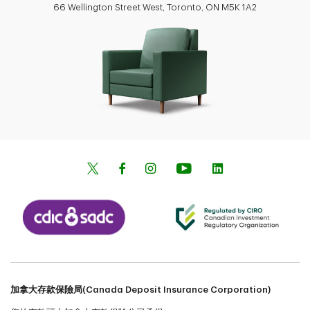
66 Wellington Street West, Toronto, ON M5K 1A2
加拿大存款保險局(Canada Deposit Insurance Corporation)