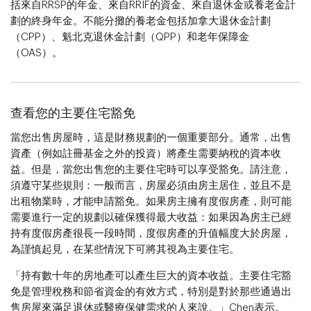
括來自RRSP的年金、來自RRIF的資金、來自退休金或養老金計
劃的終身年金。不能分攤的養老金包括加拿大退休金計劃
（CPP）、魁北克退休金計劃（QPP）和老年保障金
（OAS）。
查看您的主要住宅豁免
當您出售房屋時，這是財務規劃的一個重要部分。通常，出售
資產（例如註冊基金之外的投資）將產生需要納稅的資本收
益。但是，當您出售您的主要住宅時可以享受豁免。請注意，
須遵守某些規則：一般而言，房屋必須由房主居住，並且不是
出租物業時，才能申請豁免。如果房主擁有度假房產，則可能
需要進行一定的規劃以確保獲得最大收益：如果因為房主已經
持有度假房產很長一段時間，度假房產的升值幅度大於房屋，
為謹慎起見，在某些情況下可將其視為主要住宅。
「持有數十年的房地產可以產生巨大的資本收益。主要住宅豁
免是管理稅務和節省資金的有效方式，特別是對於那些通過出
售房屋來滿足退休或醫療保健需求的人來說。」Chen表示。