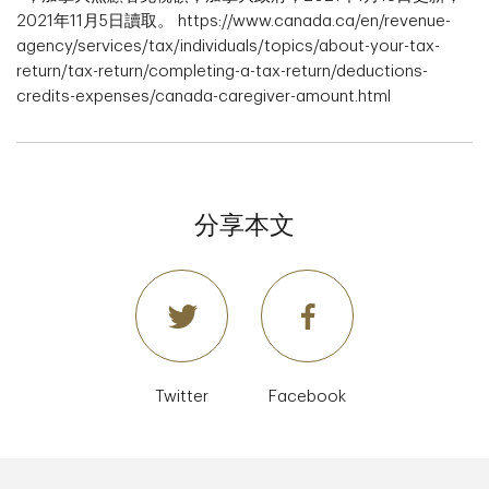
2021年11月5日讀取。 https://www.canada.ca/en/revenue-
agency/services/tax/individuals/topics/about-your-tax-
return/tax-return/completing-a-tax-return/deductions-
credits-expenses/canada-caregiver-amount.html
分享本文
Twitter
Facebook