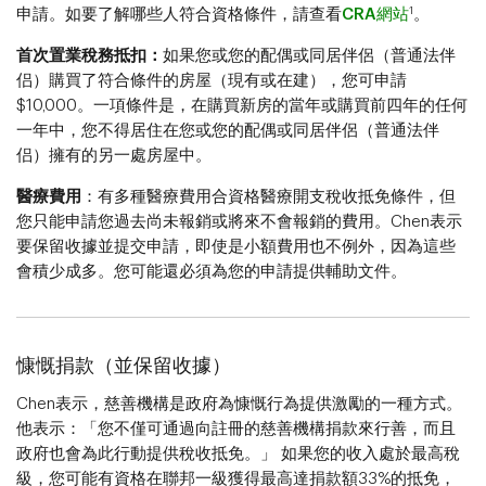
1
申請。如要了解哪些人符合資格條件，請查看
CRA網站
。
首次置業稅務抵扣：
如果您或您的配偶或同居伴侶（普通法伴
侣）購買了符合條件的房屋（現有或在建），您可申請
$10,000。一項條件是，在購買新房的當年或購買前四年的任何
一年中，您不得居住在您或您的配偶或同居伴侶（普通法伴
侣）擁有的另一處房屋中。
醫療費用
：有多種醫療費用合資格醫療開支稅收抵免條件，但
您只能申請您過去尚未報銷或將來不會報銷的費用。Chen表示
要保留收據並提交申請，即使是小額費用也不例外，因為這些
會積少成多。您可能還必須為您的申請提供輔助文件。
慷慨捐款（並保留收據）
Chen表示，慈善機構是政府為慷慨行為提供激勵的一種方式。
他表示：「您不僅可通過向註冊的慈善機構捐款來行善，而且
政府也會為此行動提供稅收抵免。」 如果您的收入處於最高稅
級，您可能有資格在聯邦一級獲得最高達捐款額33%的抵免，