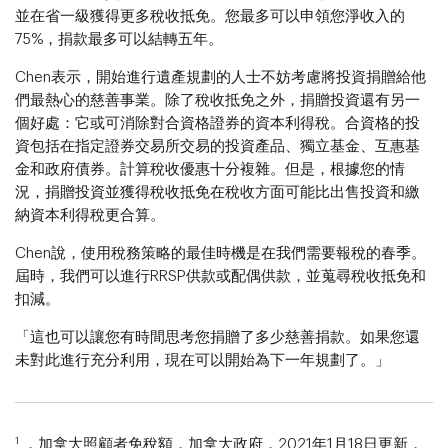
並在省一級獲得更多稅收抵免。您最多可以申領您淨收入的
75%，捐款最多可以結轉五年。
Chen表示，開始進行遺產規劃的人士不妨考慮將投資捐贈給他
們最熱心的慈善事業。除了稅收抵免之外，捐贈投資還有另一
個好處：它或可消除對合資格證券的資本利得稅。合資格的投
資包括在指定證券交易所交易的投資產品、獨立基金、互惠基
金和政府債券。計算稅收優惠十分複雜。但是，根據您的情
況，捐贈投資並獲得稅收抵免在稅收方面可能比出售投資和繳
納資本利得稅更合算。
Chen說，使用稅務策略的最佳時機是在我們需要報稅的春季。
屆時，我們可以進行RRSP供款或配偶供款，並蒐尋稅收抵免和
扣減。
「這也可以讓您有時間思考您捐贈了多少慈善捐款。如果您還
未對此進行充分利用，現在可以開始為下一年規劃了。」
1
，加拿大照顧者免稅額，加拿大政府，2021年1月18日更新，