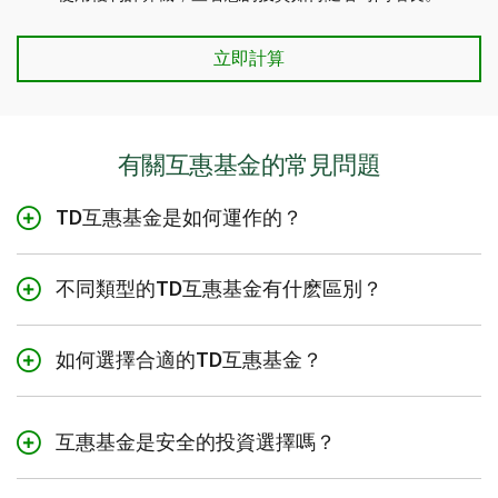
立即計算
有關互惠基金的常見問題
TD互惠基金是如何運作的？
TD互惠基金將來自眾多個人投資者的資金匯集在一起，用
於構建專業化管理的投資組合。基金的管理涉及相關費
不同類型的TD互惠基金有什麽區別？
用，並以管理費用比率 (MER) 來表示。TD會向您披露此費
TD提供各種各樣的互惠基金，包括：
用。
安富投資組合：從保守到激進的各種投資策略
如何選擇合適的TD互惠基金？
在TD，您可以獲得來自TD互惠基金代表的個人化建議。最
退休投資組合：旨在維持一定的退休收入
要選擇合適的TD互惠基金，我們首先需要了解您的理財目
低只需$100的初始投資本金，即可投資TD互惠基金，助您
標、風險承受能力和投資時間表。
實現理財目標。
貨幣市場基金：面向短期投資者
互惠基金是安全的投資選擇嗎？
固定入息基金：旨在獲得利息收入
您可以預約與TD互惠基金代表預約會面時間，讓他們協助
與所有投資一樣，TD互惠基金也有一定程度的風險，但在
您確定與您理財目標相匹配的合適的TD互惠基金。
均衡型投資組合：旨在獲得股息收入