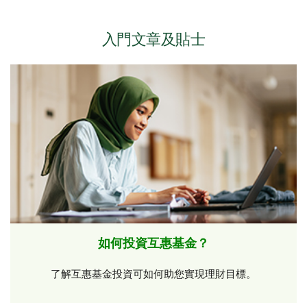
恰當的指導下，這種投資產品可成為您逐步實現資金增值
成長型基金：旨在獲得較高的稅後收入和穩定增值
的明智選擇。TD互惠基金代表可助您了解各種選擇，並構
建與您理財目標相匹配的多元化的投資組合，讓您的儲蓄
入門文章及貼士
哪種TD互惠基金最適合您視乎您的目標和風險承受能力。
能夠逐步實現增值。
TD互惠基金代表可助您找到最合適的投資產品。
如何投資互惠基金？
了解互惠基金投資可如何助您實現理財目標。