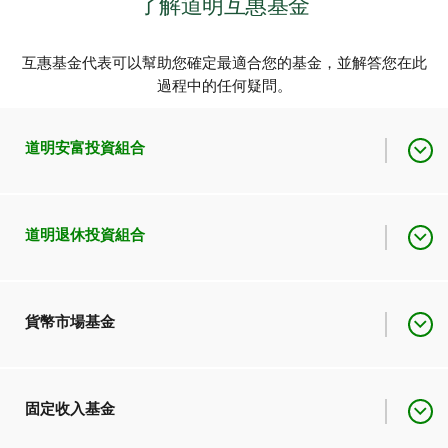
了解道明互惠基金
互惠基金代表可以幫助您確定最適合您的基金，並解答您在此
過程中的任何疑問。
道明安富投資組合
作為一站式解決方案，此基
道明退休投資組合
金旨在最大程度地提高潛在
投資組合描述
回報並管理波動性，讓您能
夠充滿自信地進行投資。
專業管理的道明互惠基金，
貨幣市場基金
投資組合描述
是旨在幫助您實現理想退休
生活的一站式解決方案。
道明安富保守收入投資組
專為實現短期資本保護和流
固定收入基金
合
動性而設計，同時能夠賺取
投資組合描述
道明安富均衡收入投資組