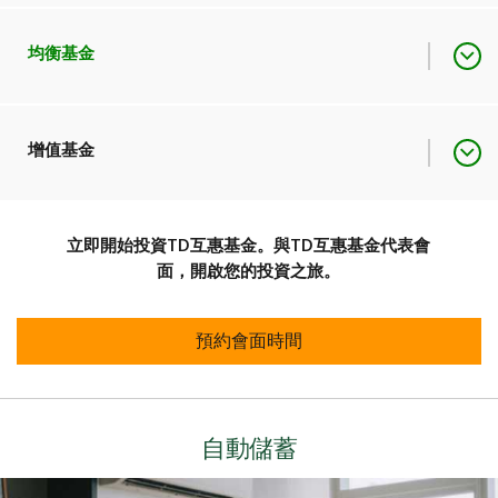
較高的加元和美元利息收
道明退休保守型投資組合
合
投資組合類型
入。
道明美元退休投資組合
專業管理的道明互惠基金，
均衡基金
道明安富均衡投資組合
投資組合類型
投資組合描述
專為產生較高的利息收入而
道明安富均衡增值投資組
設計
合
道明加拿大貨幣市場基金
專業管理的道明互惠基金，
增值基金
道明安富增值投資組合
道明加拿大優質貨幣市場
投資組合描述
專為提供加元和美元收入及
道明安富積極增值投資組
基金
投資組合類型
長期資本增值而設計。
道明加拿大債券基金
投資組合類型
合
道明美國貨幣市場基金
立即開始投資TD互惠基金。與TD互惠基金代表會
專業管理的道明互惠基金，
（美元）
投資組合描述
面，開啟您的投資之旅。
專為提供較高的稅後收入和
穩定增值而設計
道明股息收入基金
道明每月收入基金
預約會面時間
投資組合類型
道明美國每月收入基金
（美元）
道明股息增值基金
投資組合類型
自動儲蓄