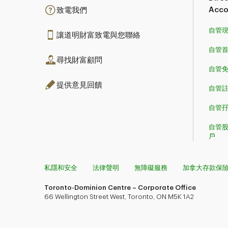
Acc
致電我們
自管
讓道明財富致電與您聯絡
自管
尋找財富顧問
自管
提供意見回饋
自管
自管
自管
戶
私隱和安全
法律聲明
無障礙服務
加拿大存款保
Toronto-Dominion Centre – Corporate Office
66 Wellington Street West, Toronto, ON M5K 1A2