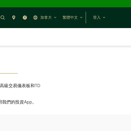
搜尋
聯絡我們
幫助
加拿大
繁體中文
登入
高級交易儀表板和TD
我們的投資App。