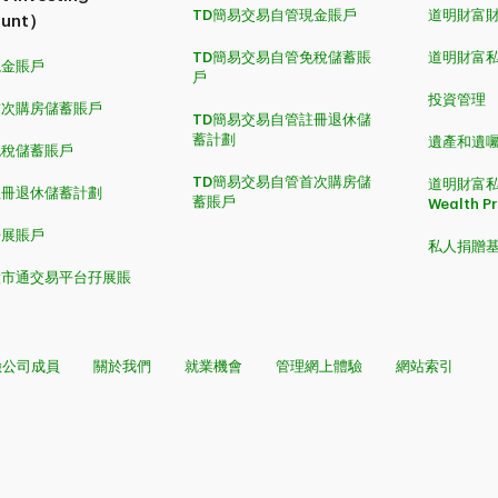
TD簡易交易自管現金賬戶
道明財富
ount）
TD簡易交易自管免稅儲蓄賬
道明財富
現金賬戶
戶
投資管理
首次購房儲蓄賬戶
TD簡易交易自管註冊退休儲
蓄計劃
遺產和遺囑規劃​​
免稅儲蓄賬戶
TD簡易交易自管首次購房儲
道明財富私
註冊退休儲蓄計劃
蓄賬戶
Wealth P
孖展賬戶
私人捐贈
股市通交易平台孖展賬
險公司成員
關於我們
就業機會
管理網上體驗
網站索引