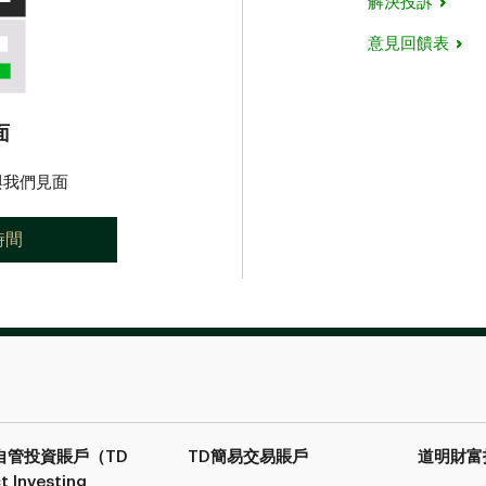
解決投訴
意見回饋表
面
與我們見面
時間
自管投資賬戶（TD
TD簡易交易
賬戶
道明財富
t Investing