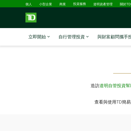
已選擇
略過進入主要內容
個人
小型企業
商業
投資服務
道明資產管理
關於T
立即開始
自行管理投資
與財富顧問攜手
造訪
道明自管投資幫
查看與使用TD簡