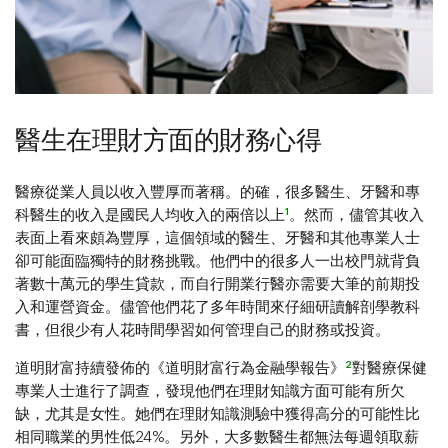
醫生在理財方面的財務心得
醫療從業人員以收入豐厚而著稱。的確，很多醫生、牙醫和專
1
科醫生的收入是國民人均收入的兩倍以上
。然而，儘管其收入
表面上看來頗為豐厚，這個領域的醫生、牙醫和其他專業人士
卻可能面臨獨特的財務挑戰。他們中的很多人一出校門就背負
著數十萬元的學生貸款，而自行開業行醫亦需要大筆的前期投
入和運營資金。儘管他們花了多年時間來仔細研讀解剖學教科
書，但很少有人花時間學習如何管理自己的財務或投資。
2
道明財富持續發佈的《道明財富行為金融學報告》
對醫療保健
專業人士進行了調查，發現他們在理財知識方面可能有所欠
缺，尤其是女性。她們在理財知識測驗中獲得高分的可能性比
相同職業的男性低24%。另外，大多數醫生都無法每週領取薪