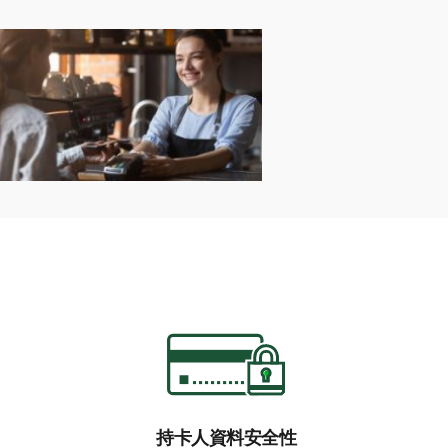
更新您的賬戶應收賬款系統。
即取用的資金
限額
安全存放處，我們將為您處理存款。您
9（東部時間）前存入的支票作為當天存
票
並將其送往集中處理部門。
管理許可權來劃分職責，滿足業務需求
票
為單筆存款
行存款
發票、往來通信）
場所過夜帶來的風險。
時不必等待以節省時間
持卡人資料安全性