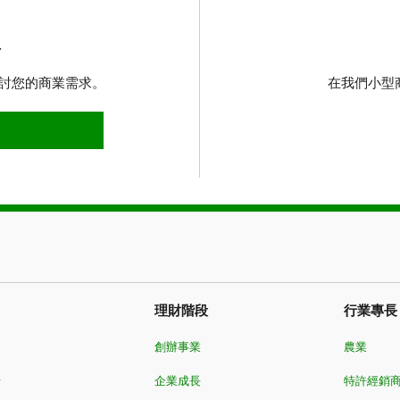
理
探討您的商業需求。
在我們小型
理
理財階段
行業專長
創辦事業
農業
卡
企業成長
特許經銷