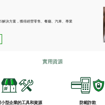
您的商業賬戶，並提供資料以
隨時安全存入現金和支票24/7
想要在完成存款前查看可立
需要基於業務需求自訂存款
適合具有以下需求的企業：
只需將現金和支票送至分行的
需要將在工作日下午11:5
需要從多個不同地點存入支
接受來自全國各地的付款
亦可安排裝甲車取走您的存款
6
款
OS解決方案，獲得經營零售、餐廳、汽車、專業
希望使用自訂的用戶瀏覽和
涉及多張發票的單張高額支
適合具有以下需求的企業：
。
想要將每日的全部進款整合
想要在正常工作時間之外自
需要查看圖像（包括支票、
想要消除將現金存放在經營
想要在分行驗證和處理存款
實用資源
對小型企業的工具和資源
防範詐欺