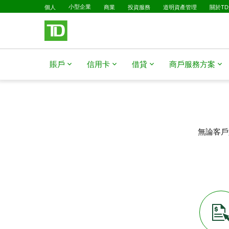
已選擇
略過進入主要內容
個人
小型企業
商業
投資服務
道明資產管理
關於T
賬戶
信用卡
借貸
商戶服務方案
無論客戶