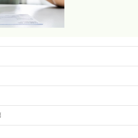
TD流動存款
隨時隨地存款
TD遙距存款服務 (RDC)
4
您可使用相容的流動設備
和T
5
的商業賬戶
進行流動存款。
7
從您的辦公室存入多張支票
收款箱服務
適合具有以下需求的企業：
使用電腦和兼容的掃描器一次性
票
想要通過TD App查看30
8
支票
。
處理大量支票
上理財
查看6個月內的流動
TD快速存款服務
適合具有以下需求的企業：
您的客戶將支票寄至郵政信箱。
接收少量或小額支票存款
每月接收大量支票