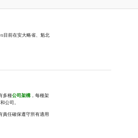
ices目前在安大略省、魁北
有多種
公司架構
，每種架
業和公司。
有責任確保遵守所有適用