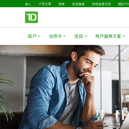
已選擇
略過進入主要內容
個人
小型企業
商業
投資服務
道明資產管理
關於T
賬戶
信用卡
借貸
商戶服務方案