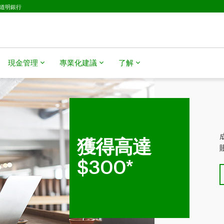
D道明銀行
現金管理
專業化建議
了解
獲得高達
$300*