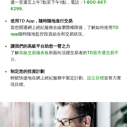
週一至週五上午7點至下午9點，電話：
1-800-667-
6299
。
使用TD App，隨時隨地進行交易
當您開通網上經紀服務在線瀏覽權限後，了解如何使用
TD
app
隨時隨地監控投資組合和交易狀況。
讓我們的高級平台助您一臂之力
了解
高級交易儀表板
和面向活躍交易者的
TD股市通交易平
台
。
制定您的投資計劃
輕鬆快捷地在網上經紀服務中製定計劃、
設立目標
並努力實
現目標。