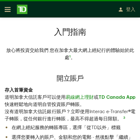
略過進入主要內容
登入
開放式房屋貸款
入門指南
放心將投資交給我們 您在加拿大最大網上經紀行的體驗始於此
1
處
。
開立賬戶
存入首筆資金
道明加拿大信託客戶可以使用
易線網上理財
或
TD Canada App
快速輕鬆地向道明自管投資賬戶轉賬。
沒有道明加拿大信託銀行賬戶？立即使用Interac e-Transfer®電
3
子轉賬，從任何銀行進行轉賬，最高不得超過每日限額。
在網上經紀服務的轉賬專區，選擇「從TD以外」標籤
選擇您要轉入的賬戶、金額和您的電郵 - 然後點擊「繼續」