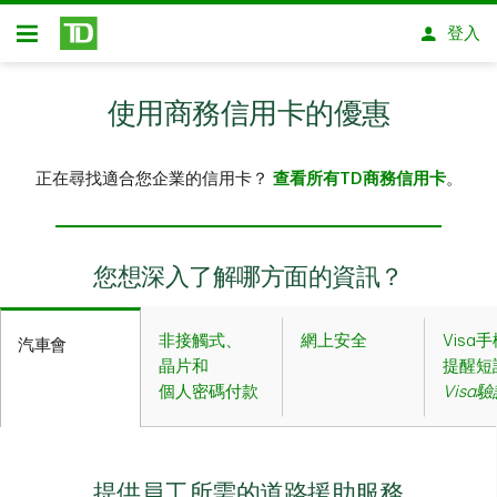
略過進入主要內容
登入
開放式房屋貸款
使用商務信用卡的優惠
正在尋找適合您企業的信用卡？
查看所有TD商務信用卡
。
您想深入了解哪方面的資訊？
非接觸式、
網上安全
Visa
汽車會
晶片和
提醒短
個人密碼付款
Visa
提供員工所需的道路援助服務