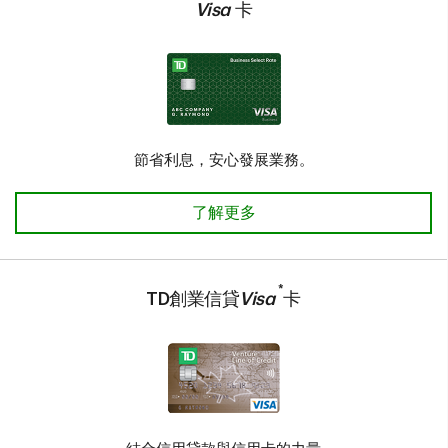
*
Visa
卡
節省利息，安心發展業務。
TD商務精選利率Visa*卡 了解更多
了解更多
*
TD創業信貸
Visa
卡