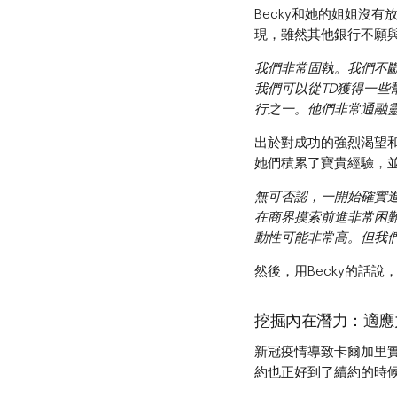
Becky和她的姐姐沒
現，雖然其他銀行不願與
我們非常固執。我們不
我們可以從TD獲得一些
行之一。他們非常通融
出於對成功的強烈渴望
她們積累了寶貴經驗，
無可否認，一開始確實
在商界摸索前進非常困
動性可能非常高。但我
然後，用Becky的話
挖掘內在潛力：適應
新冠疫情導致卡爾加里實施
約也正好到了續約的時