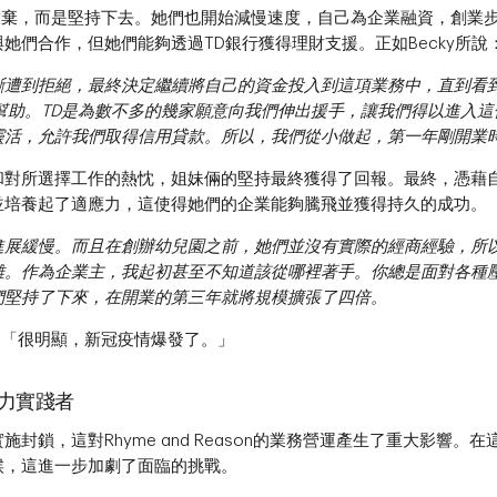
有放棄，而是堅持下去。她們也開始減慢速度，自己為企業融資，創業
她們合作，但她們能夠透過TD銀行獲得理財支援。正如Becky所說
斷遭到拒絕，最終決定繼續將自己的資金投入到這項業務中，直到看
幫助。TD是為數不多的幾家願意向我們伸出援手，讓我們得以進入
靈活，允許我們取得信用貸款。所以，我們從小做起，第一年剛開業
和對所選擇工作的熱忱，姐妹倆的堅持最終獲得了回報。最終，憑藉
並培養起了適應力，這使得她們的企業能夠騰飛並獲得持久的成功。
進展緩慢。而且在創辦幼兒園之前，她們並沒有實際的經商經驗，所
難。作為企業主，我起初甚至不知道該從哪裡著手。你總是面對各種
們堅持了下來，在開業的第三年就將規模擴張了四倍。
說，「很明顯，新冠疫情爆發了。」
力實踐者
封鎖，這對Rhyme and Reason的業務營運產生了重大影響。
候，這進一步加劇了面臨的挑戰。