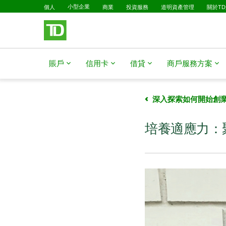
已選擇
略過進入主要內容
個人
小型企業
商業
投資服務
道明資產管理
關於T
賬戶
信用卡
借貸
商戶服務方案
深入探索如何開始創
培養適應力：