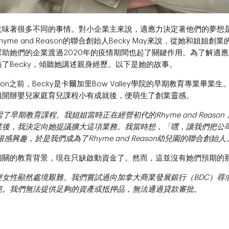
意味著很多不同的事情。對小企業主來說，適應力決定著他們的夢想
me and Reason的聯合創始人Becky May來說，從她和姐姐
助她們的企業渡過2020年的疫情期間也起了關鍵作用。為了解適
了Becky，傾聽她講述親身經歷。以下是她的故事。
Reason之前，Becky是卡爾加里Bow Valley學院的早期教育專業
姐開辦嬰兒家庭育兒課程小有成就後，便萌生了創業靈感。
院學習了早期教育課程。我姐姐當時正在經營初代的Rhyme and Reas
業後，我決定向她提議擴大這項業務。我當時想，「嘿，讓我們把公
感興趣，於是我們成為了Rhyme and Reason幼兒園的聯合創始人
相關的教育背景，現在只缺啟動資金了。然而，這並沒有她們預期的
輕女性顯然處境艱難。我們嘗試過向加拿大商業發展銀行（BDC）尋
絕。我們無法提供足夠的資產或抵押品，無法通過貸款審批。