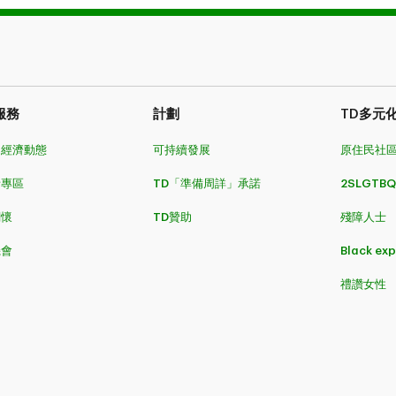
服務
計劃
TD多元
和經濟動態
可持續發展
原住民社
者專區
TD「準備周詳」承諾
2SLGTBQ
關懷
TD贊助
殘障人士
機會
Black ex
禮讚女性