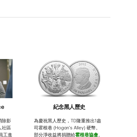
ce
紀念黑人歷史
消除影
為慶祝黑人歷史，TD隆重推出1盎
人社區
司霍根巷 (Hogan's Alley) 硬幣。
員工進
部分淨收益將捐贈給
霍根巷協會
。