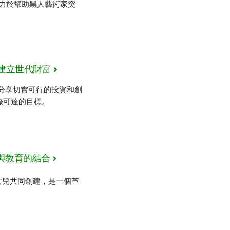
為致力於幫助黑人藝術家突
客戶建立世代財富
D提供支持，分享切實可行的投資和創
際可達的目標。
公平與教育的結合
十幾歲的女兒共同創建，是一個革