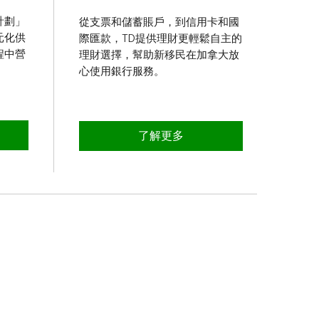
計劃」
從支票和儲蓄賬戶，到信用卡和國
元化供
際匯款，TD提供理財更輕鬆自主的
程中營
理財選擇，幫助新移民在加拿大放
心使用銀行服務。
元化
關於支持加拿大新移民
了解更多