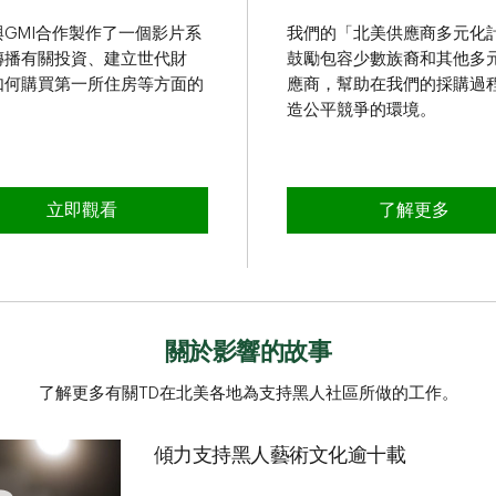
與GMI合作製作了一個影片系
我們的「北美供應商多元化
傳播有關投資、建立世代財
鼓勵包容少數族裔和其他多
如何購買第一所住房等方面的
應商，幫助在我們的採購過
。
造公平競爭的環境。
Building Better with Brandon
立即觀看
關於供應商多
了解更多
關於影響的故事
了解更多有關TD在北美各地為支持黑人社區所做的工作。
傾力支持黑人藝術文化逾十載