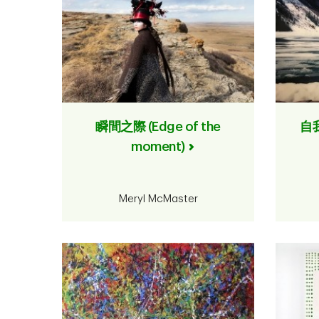
瞬間之際 (Edge of the
自我
moment)
Meryl McMaster