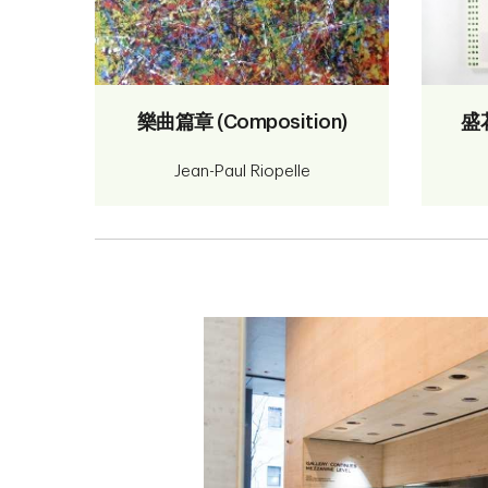
樂曲篇章 (Composition)
盛花
Jean-Paul Riopelle