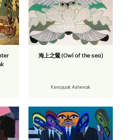
ter
海上之鶯 (Owl of the sea)
nk
Kenojuak Ashevak