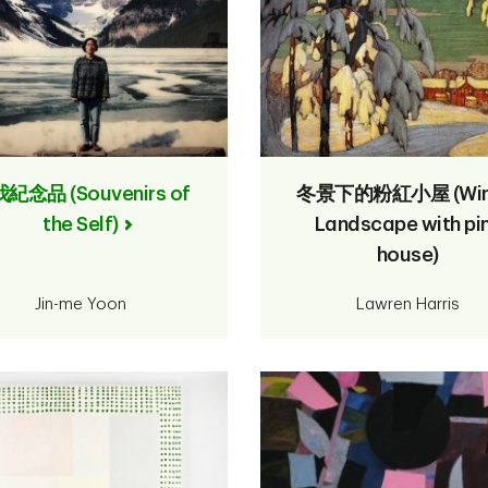
紀念品 (Souvenirs of
冬景下的粉紅小屋 (Win
the Self)
Landscape with pi
house)
Jin-me Yoon
Lawren Harris