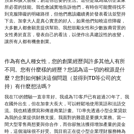
預算和擴大規模，創造你想要的生活。這些是成為成功企業家
所必需的技能。我也會誠實地告訴他們，有時你可能覺得找不
到克服障礙的明確路徑，但他們應該繼續勇於發表看法並堅持
下去。加拿大人是真心實意的好人，如果他們知曉這些障礙，
大多數人都會願意提供幫助。我想鼓勵女性和少數族裔背景的
女性勇於直言，發表自己的看法，以便作出具建設性的改變，
讓所有人都有機會創業。
作為有色人種女性，您的創業經歷與許多其他人有所
不同。您有什麼樣的經歷？您認為這一切的根源是什
麼？您對如何解決這個問題（並得到TD等公司的支
持）有什麼想法嗎？
我在TD的體驗一直非常好。我成為TD客戶已有超過20年了。我
在國外出生，但在加拿大長大，可以輕鬆地使用英語和法語交
流。我也精通撰寫和傳達商業計畫。TD率先透過小型企業貸款
為我的企業提供財務支援。我面對的難題是要擴大業務。當一
間大型零售商想要與你合作，而你卻無法獲得增加產量的資金
時，這個滋味很不好受。我目前正在從小型企業理財服務轉為