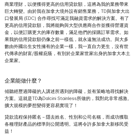
商業理財，以便獲得更高的信用貸款額，這將為我的業務帶來
巨大轉變。由於我在加拿大境外設有銷售業務，TD與加拿大出
口發展局 (EDC) 合作尋找可滿足我融資需求的解決方案。有了
更高的信用貸款額，我將能夠與大型供應商合作並獲得營運資
金，以便訂購更大的庫存數量，滿足他們的採購訂單需求。如
果我的信用貸款額仍像之前一樣低，就永遠無法成功。與大多
數由外國出生女性擁有的企業一樣，我一直自力更生，沒有世
代傳承的財富/股權庇蔭，有別於企業家世家出身的加拿大本土
企業家。
企業能做什麼？
傾聽經歷過障礙的人講述所遇到的障礙，並有策略地尋找解決
方案。這就是TD為Dalcini Stainless所做的，我對此非常感激。
擴大規模的夢想變得更容易實現了！
貸款流程保持匿名－隱去姓名、性別和公司名稱，而成功獲取
各種理財產品的標準則公開透明。這將令許多加拿大新移民受
益！