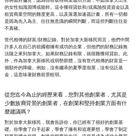
你將面對偏見，認為你在取得商業成功方面，不如加拿大出生
的女性知識淵博或能幹。這令獲得貸款和/或風險投資資金以及
租賃商業空間的難度更高，以及落選加速器計畫，所有一切都
是因為先入為主、往往無意識的瞬間判斷，而這些判斷往往並
不真確。
世代相傳的財富/財務記錄。對於加拿大新移民而言，他們中間
許多人在自己的祖國都擁有成功的企業，但他們的財務記錄無
法隨之來到加拿大。如果財務記錄有限，就很難獲得貸款。此
外，作為加拿大新移民或弱勢群體，沒有世代相傳的財富是一
個額外的障礙。例如，沒有繼承的夏季度假屋，沒有信託基
金，這意味著財務前景較弱。
從您迄今為止的經歷來看，您對其他創業者，尤其是
少數族裔背景的創業者，在創業和堅持創業方面有什
麼建議嗎？
對於加拿大新移民，我會告訴你，你已經有了很好的創業基
礎。你學會了白手起家，學會了擁有和追逐夢想，學會了制定