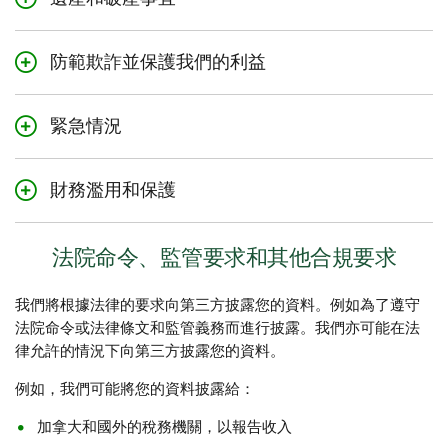
們可能會披露該第三方在對債務進行證券化和/或催收時所
需的您的資料。
全部或部分轉讓某信貸安排、租約或其他資產，或給予
當具有倖存者權利的聯名賬戶的某位賬戶持有人過世時，
他人參與的機會時
防範欺詐並保護我們的利益
我們可能會公佈與該聯名賬戶有關的任何資料。我們可能
考慮任何上述交易時
會向遺產代表披露死亡日期之前的所有賬戶資料。但是，
我們可能披露您的資料以便：
對于魁北克省的賬戶，我們可能會向清算人披露死亡日期
當我們出售涉及您的資料的資產時，買方可能會根據法律
緊急情況
之前和之後的所有賬戶資料。我們可能根據法律的要求向
預防、檢測或製止財務濫用、欺詐和犯罪活動
的許可或要求而保留您的資料。我們會要求與我們進行商
您的遺產或破產受託人提供您的任何資料。
保護我們的資產和利益
業交易的各方對您的資料保密。
我們可能在緊急情況下向執法機構、政府機構或其工作人
財務濫用和保護
員披露您的資料。如果我們認為某人的生命、健康或安全
調查可能的非法或可疑活動
面臨迫在眉睫的危險，則會進行上述披露。
管理、抵禦或解決任何實際或潛在的損失
如果我們認為您可能是欺詐、財務濫用或其他非法活動的
法院命令、監管要求和其他合規要求
受害者，則可能披露您的資料。我們可能將您的資料披露
為此，我們可能會將您的資料單獨披露或與其他人的資料
給：
合併披露給任何：
我們將根據法律的要求向第三方披露您的資料。例如為了遵守
執法機構、政府機構或其工作人員
個人或機構
法院命令或法律條文和監管義務而進行披露。我們亦可能在法
其他金融機構或組織
調查機構
律允許的情況下向第三方披露您的資料。
家庭成員
欺詐預防機構
例如，我們可能將您的資料披露給：
可信聯絡人
監管或政府機構
加拿大和國外的稅務機關，以報告收入
您的法律代表
用於核對或驗證您的資料的數據庫或登記簿的運營者