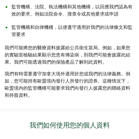
我們可能會向您的
可信聯絡人
披露您的資料，包括您的健
監管機構、法院、執法機構和其他機構，以回應我們認為有
保險公司、金融機構或貸款機構
康資料。如果我們認為您表現出心智能力減退的跡象，而
效的要求。例如法院命令、搜查令或其他要求或申請
您作出財務決策的能力可能受到影響時，則可能進行上述
披露。如果我們無法聯絡到您或您的法律代表，亦可能進
監管機構和自律機構，以便遵守適用於我們的法律條文和監
行上述披露。
管要求
我們可能將您的醫療資料披露給公共衛生當局。例如，如果您
的實驗室檢驗結果顯示您患有傳染病，則我們可能會披露此結
果。我們可能透過我們的保險產品了解到此資料。
我們有時需要遵守加拿大境外適用於您或我們的法律義務。例
如，您可能持有歐盟境內發行人所發行的證券。這種情況下，
歐盟境內的監管機構可能要求我們向發行人披露您的聯絡資料
和持股資料。
我們如何使用您的個人資料