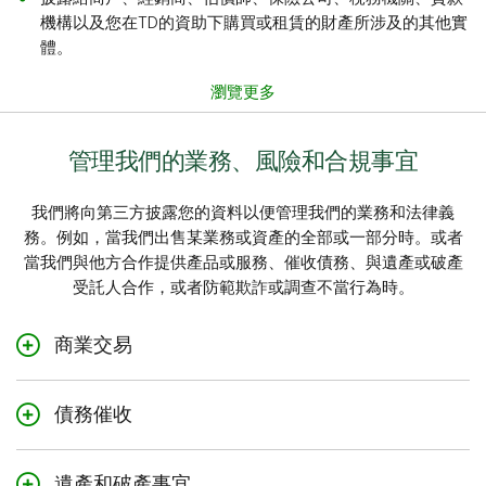
機構以及您在TD的資助下購買或租賃的財產所涉及的其他實
體。
瀏覽更多
管理我們的業務、風險和合規事宜
我們將向第三方披露您的資料以便管理我們的業務和法律義
務。例如，當我們出售某業務或資產的全部或一部分時。或者
當我們與他方合作提供產品或服務、催收債務、與遺產或破產
受託人合作，或者防範欺詐或調查不當行為時。
商業交易
我們可能在進行商業交易時披露您的資料。例如，當我
債務催收
們：
收購或出售我們的全部或部分業務或資產時
我們可能將您的債務出售給第三方。當我們這樣做時，我
進行資產證券化時
遺產和破產事宜