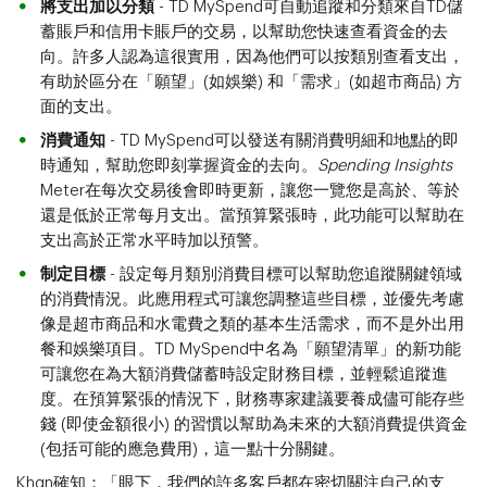
將支出加以分類
- TD MySpend可自動追蹤和分類來自TD儲
蓄賬戶和信用卡賬戶的交易，以幫助您快速查看資金的去
向。許多人認為這很實用，因為他們可以按類別查看支出，
有助於區分在「願望」(如娛樂) 和「需求」(如超市商品) 方
面的支出。
消費通知
- TD MySpend可以發送有關消費明細和地點的即
時通知，幫助您即刻掌握資金的去向。
Spending Insights
Meter在每次交易後會即時更新，讓您一覽您是高於、等於
還是低於正常每月支出。當預算緊張時，此功能可以幫助在
支出高於正常水平時加以預警。
制定目標
- 設定每月類別消費目標可以幫助您追蹤關鍵領域
的消費情況。此應用程式可讓您調整這些目標，並優先考慮
像是超市商品和水電費之類的基本生活需求，而不是外出用
餐和娛樂項目。TD MySpend中名為
「願望清單」的新功能
可讓您在為大額消費儲蓄時設定財務目標，並輕鬆追蹤進
度。在預算緊張的情況下，財務專家建議要養成儘可能存些
錢 (即使金額很小) 的習慣以幫助為未來的大額消費提供資金
(包括可能的應急費用)，這一點十分關鍵。
Khan確知：「眼下，我們的許多客戶都在密切關注自己的支