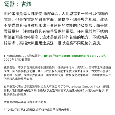
電器：省錢
由於電器是每天都要使用的物品，因此您需要一些可以信賴的
電器。但是在電器的質量方面，價格並不總是與之相稱。建議
不要購買具備各種您永遠不會使用的功能的頂級型號，而是購
買質量好、評價好且具有完善質保的電器。任何電器的不銹鋼
型號都可能價格更高，這才是值得額外花錢的地方。不銹鋼易
於清潔，高端大氣且用途廣泛，足以適應不同風格的廚房。
1. HomeStars. 2019裝修報告。
https://homestars.com/reno-report-2019/
。
2020年5月13日瀏覽
免責聲明：本文所含資訊由道明財富提供，僅供參考之用。內容乃出自可靠之來源匯編
而成。圖表僅供解說之用，並不反映任何投資的未來價值或未來表現。本文並不提供任
何財務、法律、稅務或投資建議。衡量個別投資、稅務或交易策略時，應考慮個別人士
的目標和風險承受能力。
道明財富代表由道明宏達理財加拿大有限公司 (TD Waterhouse Canada Inc.)、道明財
富私人理財服務 (由道明銀行提供) 以及道明財富私人信託 (由加拿大信託公司提供) 所
提供的產品與服務。
所有商標均為其各自所有者的財產。
® TD標誌和其他TD商標為道明銀行或其子公司的產權。