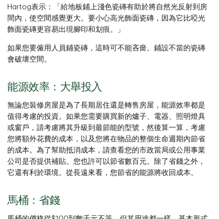
Hartog表示：「給地板鋪上淺色瓷磚有助於將自然光反射到房
間內，使空間感覺更大。要小心高光飾面瓷磚，因為它比啞光
飾面瓷磚更容易出現腳印和划痕。」
如果您要僱用人員鋪瓷磚，這時可不能吝嗇。鋪設不當的瓷磚
會破壞空間。
能源效率：大舉投入
無論您裝修房屋是為了長期居住還是轉售房屋，能源效率都是
值得考慮的投資。如果您需要購買新的爐子、電器、照明燈具
或窗戶，請考慮將其升級到最節能的型號，然後算一算，考慮
您將額外花費的成本，以及您將在物品的整個生命週期內節省
的成本。為了幫助抵消成本，請查看您的市政當局或公用事業
公司是否提供補貼。您也許可以節省數百元。除了省錢之外，
它還有利於環境。從長遠來看，您節省的能源將收回成本。
馬桶：省錢
馬桶的價格從$100到數千元不等。但其用途都一樣。基本形式