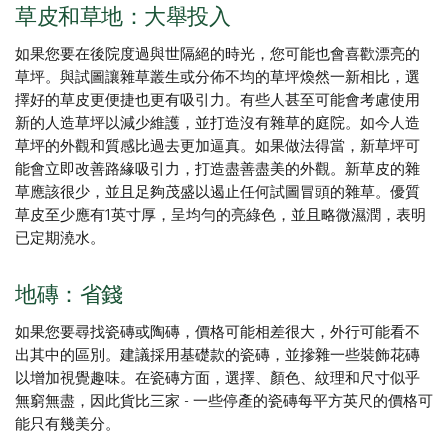
草皮和草地：大舉投入
如果您要在後院度過與世隔絕的時光，您可能也會喜歡漂亮的
草坪。與試圖讓雜草叢生或分佈不均的草坪煥然一新相比，選
擇好的草皮更便捷也更有吸引力。有些人甚至可能會考慮使用
新的人造草坪以減少維護，並打造沒有雜草的庭院。如今人造
草坪的外觀和質感比過去更加逼真。如果做法得當，新草坪可
能會立即改善路緣吸引力，打造盡善盡美的外觀。新草皮的雜
草應該很少，並且足夠茂盛以遏止任何試圖冒頭的雜草。優質
草皮至少應有1英寸厚，呈均勻的亮綠色，並且略微濕潤，表明
已定期澆水。
地磚：省錢
如果您要尋找瓷磚或陶磚，價格可能相差很大，外行可能看不
出其中的區別。建議採用基礎款的瓷磚，並摻雜一些裝飾花磚
以增加視覺趣味。在瓷磚方面，選擇、顏色、紋理和尺寸似乎
無窮無盡，因此貨比三家 - 一些停產的瓷磚每平方英尺的價格可
能只有幾美分。