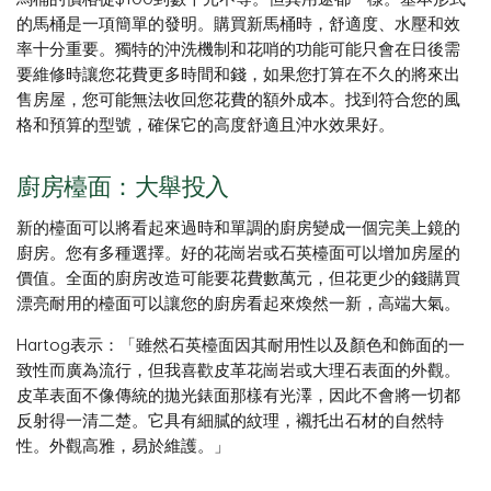
的馬桶是一項簡單的發明。購買新馬桶時，舒適度、水壓和效
率十分重要。獨特的沖洗機制和花哨的功能可能只會在日後需
要維修時讓您花費更多時間和錢，如果您打算在不久的將來出
售房屋，您可能無法收回您花費的額外成本。找到符合您的風
格和預算的型號，確保它的高度舒適且沖水效果好。
廚房檯面：大舉投入
新的檯面可以將看起來過時和單調的廚房變成一個完美上鏡的
廚房。您有多種選擇。好的花崗岩或石英檯面可以增加房屋的
價值。全面的廚房改造可能要花費數萬元，但花更少的錢購買
漂亮耐用的檯面可以讓您的廚房看起來煥然一新，高端大氣。
Hartog表示：「雖然石英檯面因其耐用性以及顏色和飾面的一
致性而廣為流行，但我喜歡皮革花崗岩或大理石表面的外觀。
皮革表面不像傳統的拋光錶面那樣有光澤，因此不會將一切都
反射得一清二楚。它具有細膩的紋理，襯托出石材的自然特
性。外觀高雅，易於維護。」