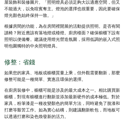
屋裝飾和裝修圖片。「照明燈具必須足夠大以適應空間，但又
不能過大，以免喧賓奪主。燈泡的選擇也很重要，因此要確保
燈光顏色始終保持一致。」
根據房間的功能，為在房間裡開展的活動提供照明。是否有閱
讀椅？附近應該有落地燈或檯燈。廚房檯面？確保櫥櫃下設有
照明以便備餐。建議使用燈光營造氛圍，採用低調的嵌入式照
明包圍獨特的中央照明燈具。
修整：省錢
如果您的家具、地板或櫥櫃質量上乘，但外觀需要翻新，那麼
修整可能是一種簡單、實惠且環保的選擇。
在廚房裝修中，櫥櫃可能是涉及的最大成本之一。相比購買新
櫥櫃，對現有櫥櫃進行翻新並添加最新硬件的成本極低。對於
家具，粉筆漆是一種改變顏色的簡單方法，同時避免了脫漆和
打磨等艱苦工作。如為實心結構，則建議翻新軟包，而地板可
以透過打磨和染色煥發新的活力。