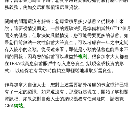
樣，當事業急轉直下時，您就不用過於擔心如何履行基本的財
務義務，例如交房租和償還房屋貸款。
關鍵的問題還沒有解答：您應當積累多少儲蓄？從根本上來
說，這要視情況而定。一般的經驗法則是準備相當於6至12個月
開支的儲蓄，但取決於具體情況，您可能需要更多的儲蓄。如
果您目前無法一次性儲蓄大筆資金，可以考慮在一年之中定期
存入較小的金額。從長遠來看，即使是小額的儲蓄也能帶來不
錯的回報，因為您的儲蓄可以獲益於
複利
。很多加拿大人都會
在TFSA或高息儲蓄賬戶中存入應急資金 (以現金或投資的形
式)，以確保在有需求時能夠立即輕鬆地獲取所需資金。
作為加拿大自僱人士，您對上述需要額外考慮的事宜或許已經
有了一定的認識。如果還沒有，那麼就趁現在，開始了解相關
資訊吧。如果您對自僱人士的納稅義務有任何疑問，請瀏覽
CRA
網站
。