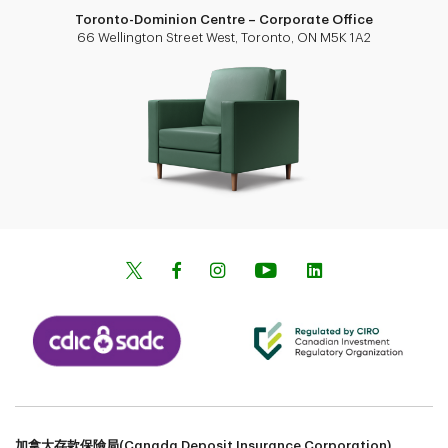
Toronto-Dominion Centre – Corporate Office
66 Wellington Street West, Toronto, ON M5K 1A2
加拿大存款保險局(Canada Deposit Insurance Corporation)