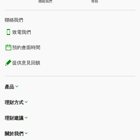
連接前的基礎獎勵率
1.00點Aeroplan積分
TD® Aeroplan® Visa*無限卡
聯絡我們
幫助
†
更多Starbucks星星
TD現金回贈Visa*卡
†
TD現金回贈Visa*無限
當您在Starbucks App中使用已連接的TD獎勵Visa卡為
聯絡我們
1
獎勵率
每$1有效簽賬
卡
3
Starbucks Card增值，或在合作的Starbucks分店
進行有
連接後的積分總額
6.75點TD獎勵積分
連接後的獎勵積分
額外3點TD獎勵積分
連接前的基礎獎勵率
6點TD獎勵積分：
連接後的獎勵積分
0.50點Aeroplan獎勵積分
連接前的基礎獎勵率
1.00點Aeroplan積分
TD® Aeroplan® Visa*無限殊榮卡
1
效簽賬時可享
。
TD商務現金回贈Visa*
致電我們
卡
預約會面時間
TD低利率Visa*卡
1
獎勵率
每$1有效簽賬
連接後的積分總額
9點TD獎勵積分：
連接後的獎勵積分
額外3點TD獎勵積分
連接後的積分總額
1.50點Aeroplan積分
連接後的獎勵積分
0.50點Aeroplan獎勵積分
連接前的基礎獎勵率
1.50點Aeroplan積分
TD Aeroplan Visa*商務卡
TD商務精選利率
Visa*
提供意見回饋
卡
†
當您在Starbucks App中使用連接的TD Aeroplan Visa卡
TD特惠靈活利率Visa*
1
獎勵率
每$1有效簽賬
連接後的積分總額
9點TD獎勵積分：
1
獎勵率
每$1.50有效簽賬
3
為Starbucks Card增值，或在合作的Starbucks分店
進行
連接後的積分總額
1.50點Aeroplan積分
連接後的獎勵積分
0.75點Aeroplan獎勵積分
卡
連接前的基礎獎勵率
1.50點Aeroplan積分
1
有效簽賬時可享
。
產品
道明優惠Visa*卡
作為Aeroplan會員，您還可以將您的Aeroplan賬戶與您的
Visa* Debit TD易通卡
1
獎勵率
每$1有效簽賬
理財方式​​​​​​​
Starbucks Rewards賬戶連結，以賺取更多積分並將您的
1
獎勵率
每$1.00有效簽賬
連接後的積分總額
2.25點Aeroplan積分
連接後的獎勵積分
0.75點Aeroplan獎勵積分
Aeroplan積分轉換為Starbucks星星。相關條款適用。如要
理財建議
連接您的Aeroplan和Starbucks Rewards賬戶，請前往
†
3
1
在合作的Starbucks分店
進行有效簽賬
或為Starbucks卡
aircanada.com/starbucks
。
2
增值
，並透過Starbucks® App使用連接的TD卡進行付
1
獎勵率
每$1.00有效簽賬
關於我們
連接後的積分總額
2.25點Aeroplan積分
款。