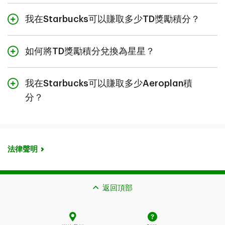
沒有Starbucks Rewards賬戶？您
只需連接即可免費加
Rewards]。頁面上的Starbucks圖塊右上角顯示了您的連
您可以透過登入Starbucks App來輕鬆查看自己的星星結
TD至尊旅行Visa*無限
入
！
我在Starbucks可以賺取多少TD獎勵積分？
+ 將TD獎勵積分兌換為星
接狀態。[已連接] 狀態會顯示在綠色框中。
餘。您可以在收銀櫃面當面兌換星星。如果您是使用
卡
星
Starbucks App預先點單，則應在合作的Starbucks分店進
2. 在Starbucks App上將您已連接的TD 卡新增為您的
TD商務旅行Visa*卡
3
行兌換
。請瀏覽
starbucksrewards.ca
了解完整詳情。
Starbucks Rewards賬戶的付款方式
。
如何將TD獎勵積分兌換為星星？
†
使用綁定的TD獎勵卡，您可
額外賺取50% TD獎勵積分
及
輕觸Starbucks App主畫面上的 [掃描] 按鈕
†
您可以用星星兌換免費的Starbucks®咖啡或美食，例如：
更多Starbucks星星
。
您可以在TD App中的 [My TD Rewards] 專區查看您的TD
25顆星星
- 自訂您的飲品 (濃縮咖啡、糖漿等)
輕觸右上角的 [+] 按鈕
我在Starbucks可以賺取多少Aeroplan積
獎勵積分結餘並用積分直接兌換星星。您可以查看自己賺
額外賺取50% TD
TD獎勵Visa*卡
TD® Aeroplan® Visa*
100顆星星
- 沖泡熱咖啡或冰咖啡、烘焙食品、包裝零
將您已連接的TD 卡新增為付款方式
取了多少星星，以及這些星星在Starbucks可以兌換什麼商
分？
†
Aeroplan積分
白金卡
食等
品。
3. 在Starbucks分店簽賬時使用Starbucks App掃一掃並
TD® Aeroplan® Visa*
†
+ 更多Starbucks星星
200顆星星
- 手工製作的飲料（冷萃咖啡、拿鐵咖啡
用您已連接的TD 卡進行付款，即可賺取獎勵星星。
您亦可以利用 [My TD Rewards] 中的自動兌換功能
設定週
無限卡
使用綁定的TD Aeroplan卡，您可額外賺取
50% Aeroplan
等）、熱早餐或小吃盒
連接前的基礎獎勵率
3點TD獎勵積分：
TD旅行Visa*白金卡
期性兌換
。按照適合您的時間表將積分兌換為星星！
†
†
積分
及更多Starbucks星星
TD® Aeroplan® Visa*
300顆星星
- 午餐三明治或家享咖啡
法律聲明
無限殊榮卡
無論是一次性兌換或自動兌換，每次兌換的最低兌換額均
400顆星星
- 精選Starbucks商品
6
為700點TD獎勵積分。
TD® Aeroplan® Visa*
連接後的獎勵積分
額外1.5點TD獎勵積分
連接前的基礎獎勵率
4.5點TD獎勵積分
TD至尊旅行Visa*無限卡
5
在合作的Starbucks分店
。可兌換商品及所需星星數量可
TD® Aeroplan® Visa*白金卡
商務卡
返回頂部
能會有所調整。相關限制和排除條款可能適用。詳情請瀏
覽
www.starbucks.ca/rewards/terms/
。
連接後的積分總額
4.5點TD獎勵積分
連接後的獎勵積分
額外2.25點TD獎勵積分
連接前的基礎獎勵率
6點TD獎勵積分：
TD商務旅行Visa*卡