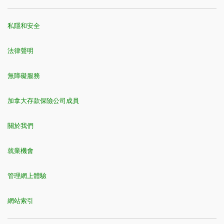
附屬卡用戶
：如果您是主要持卡人，您賬戶中的任何附屬
私隱和安全
卡用戶均有資格享受連接優惠。要享受連接優惠，每位附
1
獎勵率
每$1.00有效簽賬
屬卡用戶都必須將其TD 卡連接至自己的Starbucks®
法律聲明
Rewards賬戶。
商務卡持卡人：
您的商務信用卡必須新增至您在TD易線網
無障礙服務
上理財及TD Mobile App上的個人檔案中方可進行連接。請
注意，TD商務易通卡沒有資格進行連接。
加拿大存款保險公司成員
關於我們
就業機會
管理網上體驗
網站索引