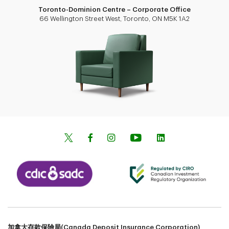
Toronto-Dominion Centre – Corporate Office
66 Wellington Street West, Toronto, ON M5K 1A2
加拿大存款保險局(Canada Deposit Insurance Corporation)