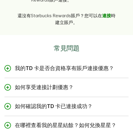
Rewards賬戶連接。
還沒有Starbucks Rewards賬戶？您可以在
連接
時
建立賬戶。
常見問題
我的TD 卡是否合資格享有賬戶連接優惠？
合資格TD信用卡和Visa* Debit TD易通卡均可進行連接。
4
,
5
請查看下文，了解連接後可享有的優惠。
如何享受連接計劃優惠？
只需簡單三步，即可解鎖合資格TD 卡可享的禮遇：
連接優惠
合資格的卡
如何確認我的TD 卡已連接成功？
1. 將您的合資格TD 卡與您的Starbucks Rewards賬戶連
接
。在TD App或易線網上理財中瀏覽 [My TD Rewards]，
如要確認您的連接狀態：
†
額外賺取50% TD獎勵積分
TD獎勵Visa*卡
在哪裡查看我的星星結餘？如何兌換星星？
開啟連接流程。
立即連接
。
登入您的TD App或易線網上理財賬戶，並選擇 [My TD
TD旅行Visa*白金卡
†
+ 更多Starbucks星星