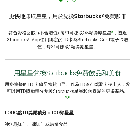
更快地賺取星星，用於兌換Starbucks®免費咖啡
1
5
符合資格簽賬
(不含增值) 每$1可賺取0.5顆獎勵星星
，透過
Starbucks® App使用綁定的TD卡為Starbucks Card電子卡增
值，每$1可賺取1顆獎勵星星。
用星星兌換Starbucks免費飲品和美食​​​​​​​
用您連接的TD 卡儘早犒賞自己。作為TD旅行獎勵卡持卡人，您
可以用TD獎勵積分兌換Starbucks星星和您喜愛的更多產品。
3
,
6
1,000點TD獎勵積分 = 100顆星星
沖泡熱咖啡、凍咖啡或烘焙食品