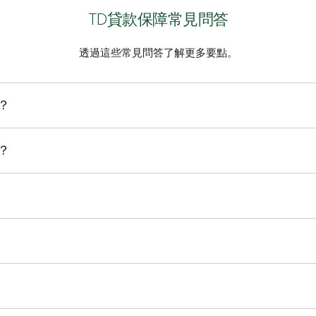
TD貸款保障常見問答
透過這些常見問答了解更多要點。
？
保險是針對TD個人貸款客戶、借款人或擔保人提供的可選債務人團
？
請此保險：
是這麼簡單。必須在貸款放款日期後90日內收到您的保險申請。
，或致電
1-888-983-7070
聯絡我們。
何健康問題，因此保險從資金預支日期或貸款放款後的申請日期開始
殘疾保險賠付金。
到您的保險申請。
償保險可能在您的貸款尚未結清時提前終止。保險期可能結束的一些
例外情況的更多資訊，請參閱上方
保險憑證和重要文件
。
人。
申請時的年齡和申請時的貸款金額，然後減去任何適用的折讓得出。
險賠償金。