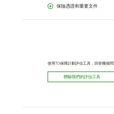
保險憑證和重要文件
個人貸款保障 - 產品指南和保險
魁北克居民：
個人貸款保障 - 產品摘要、情況
新布朗斯維克省居民
個人貸款保障 - 產品指南和保險
使用TD保障計劃評估工具，回答幾個
TD保障計劃評估工具
體驗我們的評估工具