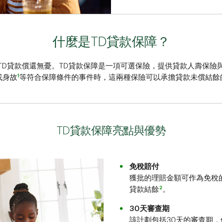
什麼是TD貸款保障？
TD貸款償還無憂。TD貸款保障是一項可選保險，提供貸款人壽保險
1
或身故
等符合保障條件的事件時，這兩種保險可以承擔貸款未償結餘
TD貸款保障亮點與優勢
免稅賠付
獲批的理賠金額可作為免稅
2
貸款結餘
。
30天審查期
該計劃包括30天的審查期