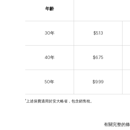
年齡
30年
$5.13
40年
$6.75
50年
$9.99
‡
上述保費適用於安大略省，包含銷售稅。
有關完整的條