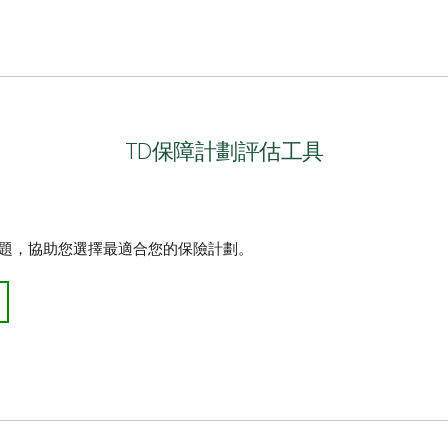
憑證（範例）
說明書與保險憑證（範例）
TD保障計劃評估工具
憑證（範例）
問題，協助您選擇最適合您的保險計劃。