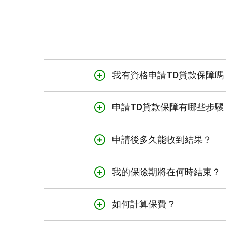
我有資格申請TD貸款保障嗎
貸款人壽保險與貸款殘疾收入補償
申請TD貸款保障有哪些步驟
如果您符合以下條件，則可以申
選擇保險，填寫並簽署申請表。就
是加拿大居民
申請後多久能收到結果？
您在
預約會面時間
前往
分行
申請
18-69歲
由於在申請過程中不需要回答任
過去30天內未曾申請或獲得
我的保險期將在何時結束？
必須在貸款放款日期後90日內收
貸款人壽保險與貸款殘疾收入補
如要了解有關投保資格、限制和
如何計算保費？
您不再是貸款的借款人或擔保
保費取決於您選擇的保險類型、
我們向您的貸款支付了人壽保