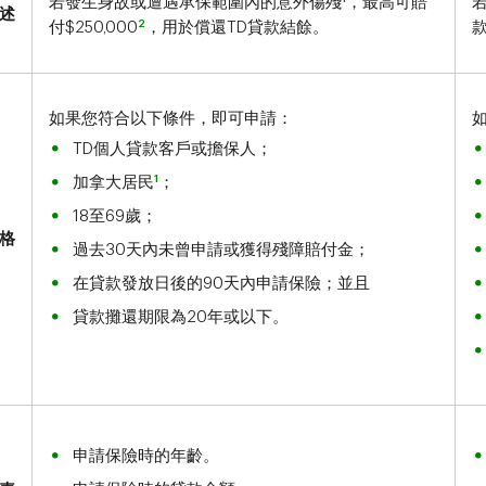
若發生身故或遭遇承保範圍內的意外傷殘
，最高可賠
述
2
付$250,000
，用於償還TD貸款結餘。
如果您符合以下條件，即可申請：
TD個人貸款客戶或擔保人；
1
加拿大居民
；
18至69歲；
格
過去30天內未曾申請或獲得殘障賠付金；
在貸款發放日後的90天內申請保險；並且
貸款攤還期限為20年或以下。
申請保險時的年齡。