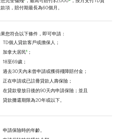
若您完全傷殘
，最高可賠付$2,000
，按月支付TD貸
款款項，賠付期最長為60個月。
如果您符合以下條件，即可申請：
TD個人貸款客戶或擔保人；
1
加拿大居民
；
18至69歲；
過去30天內未曾申請或獲得殘障賠付金；
正在申請或已註冊貸款人壽保險；
在貸款發放日後的90天內申請保險；並且
貸款攤還期限為20年或以下。
申請保險時的年齡。