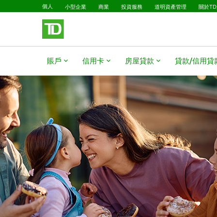
已選擇
略過進入主要內容
個人
小型企業
商業
投資服務
道明資產管理
關於T
賬戶
信用卡
房屋貸款​​​​​​​
貸款/信用貸款​​​​​