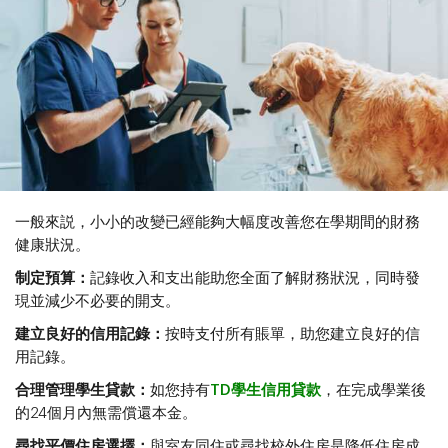
一般來説，小小的改變已經能夠大幅度改善您在學期間的財務
健康狀況。
制定預算：
記錄收入和支出能助您全面了解財務狀況，同時發
現並減少不必要的開支。
建立良好的信用記錄：
按時支付所有賬單，助您建立良好的信
用記錄。
合理管理學生貸款：
如您持有
TD學生信用貸款
，在完成學業後
的24個月內無需償還本金。
尋找平價住房選擇：
與室友同住或尋找校外住房是降低住房成