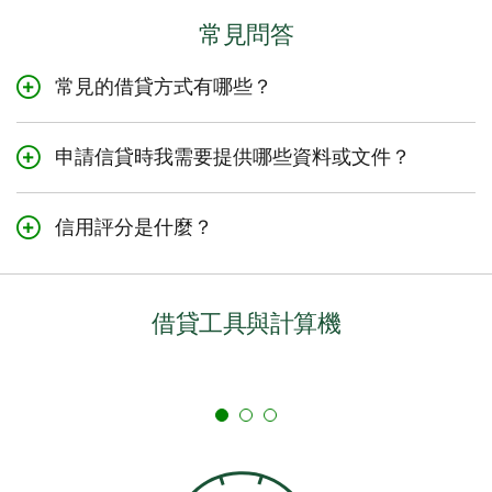
常見問答
常見的借貸方式有哪些？
人們通常會根據自己的借貸需求選擇貸款或信用貸款。TD
提供多種貸款類型和信用貸款供您選擇。
申請信貸時我需要提供哪些資料或文件？
包含您的全名和地址的政府身份證明
信用評分是什麼？
收入證明，如最近的工資單或報稅表
信用評分是兩個加拿大信用機構（Equifax Canada或
您的銀行賬戶詳情
TransUnion）之一分配給您的三位數字。您的信用評分是
如果您的借貸需要提供其他文件，您的TD銀行顧問會在您
根據徵信機構收到的您的財務記錄報告，對您在特定時間
借貸工具與計算機
與他們見面時告知。
履行信貸財務承諾的能力進行的評估。有關信用評分的更
多資訊，請瀏覽
Equifax網站
或
TransUnion網站
。
在您申請信貸時，TD將徵得您的書面同意，以獲取您的信
用報告和信用評分副本。