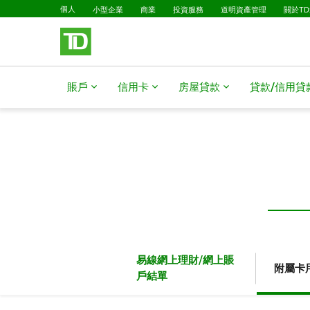
已選擇
略過進入主要內容
個人
小型企業
商業
投資服務
道明資產管理
關於T
賬戶
信用卡
房屋貸款​​​​​​​
貸款/信用貸款​​​​​
易線網上理財/網上賬
附屬卡
戶結單