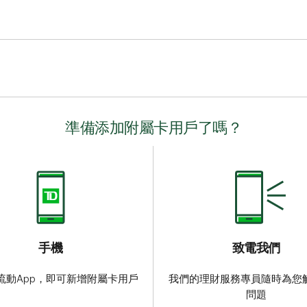
App管理限額，但僅限親身和網上消費。交易限額不適用於預先授權付
轉賬。
準備添加附屬卡用戶了嗎？
手機
致電我們
流動App，即可新增附屬卡用戶
我們的理財服務專員隨時為您
問題