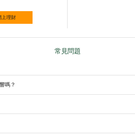
理財保障
網上理財
常見問題
信用良好，您最多可以添加3位附屬卡用戶。
響嗎？
為主要持卡人所有，信用卡欠款餘額只會影響主要持卡人的信用評
人可以變更信用額。
有費用，包括任何附屬卡用戶產生的費用。不過，附屬卡用戶始終