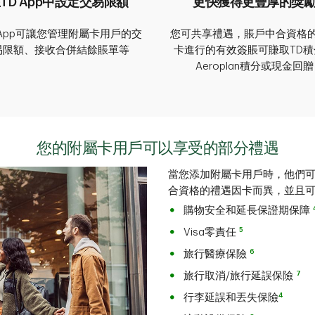
TD App中設定交易限額
更快獲得更豐厚的獎
 App可讓您管理附屬卡用戶的交
您可共享禮遇，賬戶中合資格
易限額、接收合併結餘賬單等
卡進行的有效簽賬可賺取TD積
Aeroplan積分或現金回贈
您的附屬卡用戶可以享受的部分禮遇
當您添加附屬卡用戶時，他們
合資格的禮遇因卡而異，並且
購物安全和延長保證期保障
5
Visa零責任
6
旅行醫療保險
7
旅行取消/旅行延誤保險
4
行李延誤和丟失保險