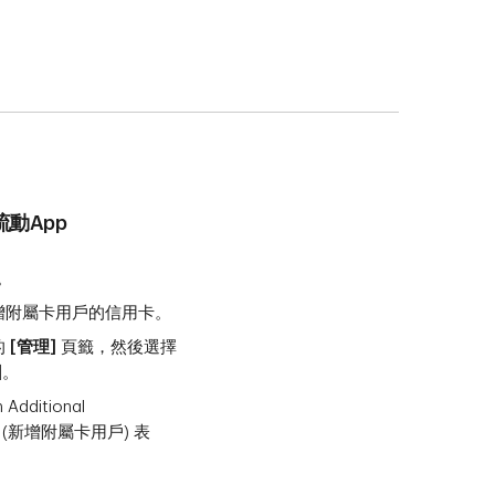
流動App
p。
增附屬卡用戶的信用卡。
的
[管理]
頁籤，然後選擇
]
。
Additional
er] (新增附屬卡用戶) 表