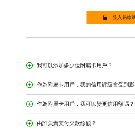
易線網上
登入易線
我可以添加多少位附屬卡用戶？
如果您的賬戶已開通且
作為附屬卡用戶，我的信用評級會受到影
不會。由於信用卡賬戶
作為附屬卡用戶，我可以變更信用額嗎？
不可以。只有主要持卡
由誰負責支付欠款餘額？
主要持卡人承擔賬戶所