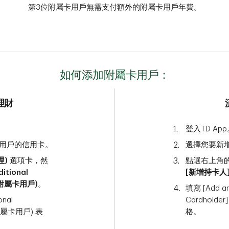
第3
位附屬卡用戶無需支付額外的附屬卡用戶年費。
如何添加附屬卡用戶：
理財
登入TD Ap
用戶的信用卡。
選擇您要新
理)
選項卡，然
點選右上角
itional
[新增持卡人
新增附屬卡用戶)
。
填寫 [Add an 
onal
Cardhold
增附屬卡用戶) 表
格。