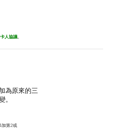
持卡人協議
。
加為原來的三
變。
添加第2
或