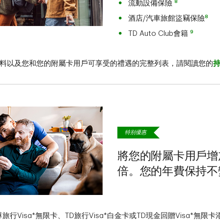
8
流動設備保險
8
酒店/汽車旅館盜竊保險
9
TD Auto Club會籍
料以及您和您的附屬卡用戶可享受的禮遇的完整列表，請閱讀您的
特别優惠
將您的附屬卡用戶增
倍。您的年費保持不
旅行Visa*無限卡、TD旅行Visa*白金卡或TD現金回贈Visa*無限卡