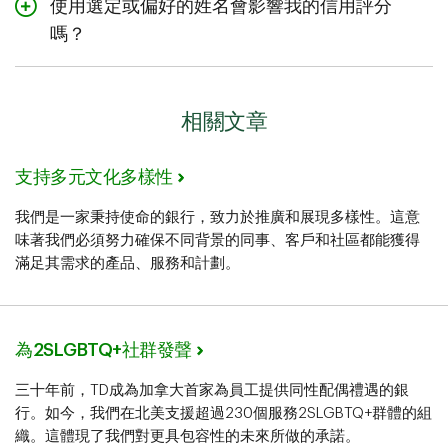
使用選定或偏好的姓名會影響我的信用評分
您賬戶的安全。TD完善的安全機制仍會持續保護您的賬
TD® Aeroplan® Visa*無限殊榮信用卡
戶。
嗎？
TD至尊旅行Visa*無限卡
TD旅行Visa*白金卡
不會。 TD向徵信機構報告時使用的始終是您的合法姓名，
因此信用卡上使用偏好姓名不會對信用評分造成任何影
TD獎勵Visa*卡
相關文章
響。
TD低利率Visa*卡
TD美元Visa卡*
支持多元文化多樣性
您亦可以在TD客戶資料中更新您的選定或偏好的姓名、代
我們是一家秉持使命的銀行，致力於推廣和展現多樣性。這意
稱及性別認同。
味著我們必須努力確保不同背景的同事、客戶和社區都能獲得
滿足其需求的產品、服務和計劃。
為2SLGBTQ+社群發聲
三十年前，TD成為加拿大首家為員工提供同性配偶禮遇的銀
行。如今，我們在北美支援超過230個服務2SLGBTQ+群體的組
織。這體現了我們對更具包容性的未來所做的承諾。