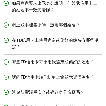
如果商家要求出示身分證明，但與我信用卡上
TD信用卡時填寫您的合法姓名。但請別擔心，新卡寄達
後，您可以立即聯絡TD信用卡服務中心
1-877-233-
的姓名不一致怎麼辦？
5844
，申請更換為印有您選定或偏好姓名的信用卡。
如果商家要求查看您的身分證明，而證件上的姓名與TD信
網上或手機簽賬時，該用哪個姓名？
用卡上的不一致，您可以說明TD信用卡允許使用選定或偏
好的姓名。您亦可請商家使用您信用卡背面的號碼致電
您可以使用TD信用卡上的選定或偏好姓名，亦可以使用合
TD，以驗證您的身分。
在TD信用卡上使用選定或偏好的姓名有哪些規
法姓名。但需留意，有些商家在配送時可能會要求提供合
不過，由於部分商家根據自身政策仍可能要求核對法律身
法姓名。
定？
分證明，我們建議您隨身攜帶載有合法姓名的政府簽發身
若使用選定姓名時交易被拒，請改用合法姓名再次嘗試。
分證明以備不時之需。
您可以在TD信用卡上使用符合自身認同、並為親友和社區
哪些TD信用卡可使用我選定或偏好的姓名？
所熟知的姓名。為確保姓名規範，請遵守以下規定：
姓名只能包含英文字母。(不接受數字及特殊字元。)
以下個人TD信用卡皆適用此服務：
不得使用虛構或不當（如帶有歧視、冒犯、侮辱等性
我的TD信用卡賬戶結單上會顯示哪個姓名？
TD現金回贈Visa*無限卡
質）的姓名。
TD現金回贈Visa*卡
根據銀行監管規定，所有賬戶結單文件上只會顯示您的合
TD信用卡上最多可印製21個字元（含空格）。
這會影響賬戶安全或導致身分盜竊嗎？
法姓名。
TD® Aeroplan® Visa*無限卡
TD® Aeroplan® Visa*白金信用卡
在TD信用卡上新增選定或偏好的姓名不會以任何方式影響