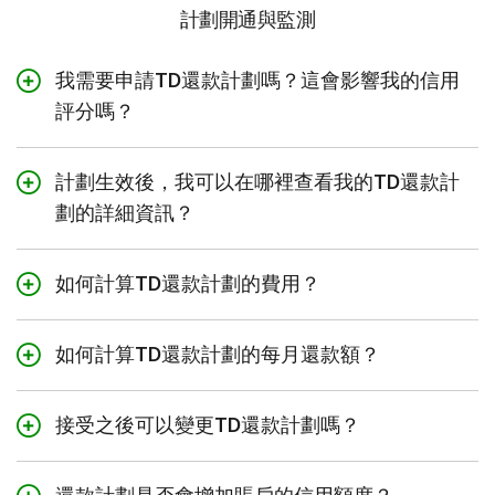
計劃開通與監測
另一種情形是，您的信用卡賬戶餘額為$0，並有一筆$500
的簽賬過賬到您的賬戶。您決定向您的賬戶進行金額為
我需要申請TD還款計劃嗎？這會影響我的信用
$100的還款。這會使您的賬戶結餘變為$400，而這筆簽賬
評分嗎？
將不會顯示為符合還款計劃資格要求的交易，因為您的賬
戶不再滿足資格條件。這是因為您的賬戶結餘為$400，不
不，TD還款計劃是適用於合資格的TD信用卡簽賬的一項新
滿足等於或大於簽賬金額（$500）的要求。
服務。只要您按時支付最低還款金額，開通TD還款計劃就
計劃生效後，我可以在哪裡查看我的TD還款計
不會對您的信用評分產生任何影響。
劃的詳細資訊？
詳細資訊可通過以下途經查看：
如何計算TD還款計劃的費用？
適用於您的TD還款計劃的條款與細則
費用按照將交易簽賬全額乘以費率計算。然後將適用的還
易線網上理財的TD還款計劃專區
款計劃費用加入還款計劃結餘中。
如何計算TD還款計劃的每月還款額？
每月的信用卡賬戶結單
每月還款計劃金額的計算方法是將還款計劃的總金額（包
例如：
括費用）和計劃總利息（如有）除以該計劃的月數。
接受之後可以變更TD還款計劃嗎？
您最近購買了一張價值$600的餐桌，並決定要將簽賬轉換
不可以，開通後不得變更還款計劃的期限。但是，如果還
例如：
為6個月還款計劃，總費用為4%，還款計劃年利率為0%。
款計劃不再符合您的需求，您可以透過易線網上理財關閉