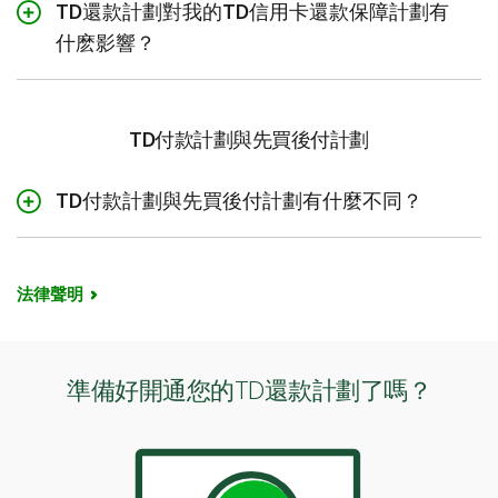
如果您目前的每月賬戶結單沒有已生效的還款計劃：
該
TD還款計劃對我的TD信用卡還款保障計劃有
每月賬戶結單上顯示的新結餘減去轉入還款計劃的簽賬
什麽影響？
金額；
如果您目前的每月賬戶結單有已生效的還款計劃：
寬限
如果您的信用卡賬戶在還款計劃期間參加了
TD信用卡還款
期還款金額將是每月賬戶結單上顯示的寬限期還款金額
保障計劃
，則現有保險福利和保費計算將繼續適用於您TD
TD付款計劃與先買後付計劃
減去納入還款計劃的新簽賬金額。在您將新簽賬轉入新
信用卡的所有扣款，包括還款計劃下的扣款，具體如下：
的TD還款計劃後，新的TD還款計劃的金額將不會包含
保費
在用於計算在該每月賬戶結單還款到期日前應當支付的
TD付款計劃與先買後付計劃有什麼不同？
保費計算將保持不變，保費將基於還款計劃下的所有金
寬限期還款金額的TD還款計劃餘額內。
先買後付（BNPL）計劃已成為一款受歡迎的付款選擇，讓
額計算，包括還款計劃餘額的適用利息，因為其構成餘
消費者可以在購買時將費用分攤為多筆小額付款。雖然這
額的一部分。
聽起來與TD付款計劃相似，但實際上它們是獨立且不同的
法律聲明
保險福利
產品，並且存在關鍵差別，包括：
保險賠付計算方式將保持不變。但是，請注意，根據您
TD付款計劃是您信用卡附帶的一項功能。因此，您無需
選擇的還款計劃，在某些情況下，每月賠付金額可能不
重新申請或接受信用檢查，因為您直接使用的是卡上已
足以支付最低還款額。對於超出保險賠付金額的賬戶欠
準備好開通您的TD還款計劃了嗎？
有的信用額度。
款餘額，您將負責償還這部分金額。
先買後付計劃其實是一種貸款。這類計劃通常需要申請
和信用檢查，增加的債務可能會對您的信用評分產生影
響。