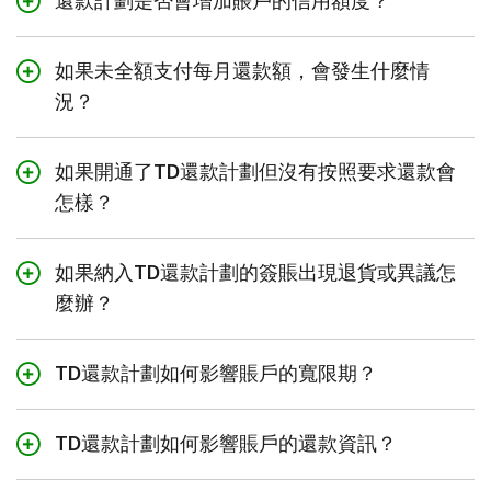
還款計劃是否會增加賬戶的信用額度？
還款計劃。一旦取消，該簽賬的TD還款計劃將無法恢復，
您最近購買了一張價值$600的餐桌，並決定要將簽賬轉換
TD還款計劃費用的計算方式如下：
不會，您賬戶的信用額不會改變。只有使用現有的信用額
任何未支付的還款計劃餘額將按照賬戶的消費年利率計
為6個月還款計劃，總費用為4%。
度進行的簽賬才有資格享受還款計劃。還款計劃中的未償
息。
如果未全額支付每月還款額，會發生什麼情
還款計劃費用金額 = $600 X 4% = $24
還金額會減少您賬戶中的可用信用額度。
每月還款額的明細如下：
況？
如果您在特定月份未全額支付每月還款額，則您的每月還
還款計劃費用金額 = $600 X 4% = $24
款額的任何未付部分將在逾期後的銀行賬戶結單結算期的
如果開通了TD還款計劃但沒有按照要求還款會
第一日開始按照您賬戶的簽賬年利率計息。
還款計劃餘額 = $624
怎樣？
每月還款額（包括費用） = ($600 + $24) / 6個月 =
如果您連續兩（2）個月沒有在您的月度賬戶結單上規定的
如果您連續兩（2）個月沒有在您的月度賬戶結單上規定的
$104
還款到期日之前支付要求的還款金額（即您的最低還款金
還款到期日之前支付要求的還款金額（即您的最低還款金
如果納入TD還款計劃的簽賬出現退貨或異議怎
額減去同一對賬單上顯示為最低還款金額的每月還款
額減去同一對賬單上顯示為最低還款金額的每月還款
麼辦？
額），我們有權關閉您的所有還款計劃。
額），我們有權關閉您的所有還款計劃。
如果簽賬已納入還款計劃，而您隨後進行了退貨或對簽賬
提出異議以獲得退款，這不會導致還款計劃自動關閉或每
TD還款計劃如何影響賬戶的寬限期？
月還款額減少。如果您在退貨或對簽賬提出異議並獲得退
您無需全額償還還款計劃餘額，即可享受在賬戶結單結算
款後確實希望關閉還款計劃，您可以透過易線網上理財關
期內進行的、但尚未納入還款計劃的新簽賬的寬限期。以
閉還款計劃。
TD還款計劃如何影響賬戶的還款資訊？
下是您必須在還款到期日之前在您的賬戶中支付的費用，
以避免在賬戶結單結算期內進行的新簽賬產生利息（不包