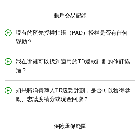
年利率
是適用於還款計劃的利率。
如果您未遵守TD還款計劃的條款和細則。
劃年利率，並且您或TD在還款計劃生效日期後五十（50）
日內關閉您的還款計劃，則TD將全額退還適用的還款計劃
賬戶交易記錄
還款計劃結餘
是截至賬戶結單日TD還款計劃的未償結
費用。如果還款計劃在五十（50）日後關閉，則將根據剩
餘。
餘期限退還部分適用的還款計劃費用。
現有的預先授權扣賬（PAD）授權是否有任何
「寬限期還款金額」是您必須在還款到期日之前支付的
開始日期
是創建TD還款計劃的日期。
變動？
金額，以免在適用的賬戶結單結算期內，新的簽賬產生
利息（不包括已納入還款計劃的新簽賬）。從創建還款
是的，如果您已授權TD每月從您的支票或儲蓄賬戶中扣款
預計結束日期
是TD還款計劃設置的到期日期。
計劃後提供的第一份賬戶結單開始，適用賬戶結單結算
以支付您的賬戶賬戶結單的「全部餘額」，我們將改為每
我在哪裡可以找到適用於TD還款計劃的修訂協
期的寬限期還款金額將顯示在您的賬戶銀行結單上，計
月扣除適用賬戶結單結算期的寬限期還款金額，直至您的
計劃利息費用
是在賬戶結單週期內向您賬戶收取的TD還
議？
算方式如下：
還款計劃失效或關閉。但是請注意，如果簽賬在顯示於您
款計劃的利息。
的賬戶每月賬戶結單上之後轉入還款計劃，則該每月賬戶
請參閱
TD還款計劃修訂協議
了解更多詳情。
您月度銀行賬戶結單上的新結餘，
結單結算期內的PAD將繼續支付該每月賬戶結單上顯示的新
每月計劃還款金額
是應在賬戶結單週期內為TD還款計劃
如果將消費轉入TD還款計劃，是否可以獲得獎
減去您的月度銀行賬戶結單上顯示的還款計劃總餘額，
餘額金額。這可能會導致您的PAD支付新還款計劃的部分或
償還的金額。它包含在您的月度銀行賬戶結單頂部顯示
勵、忠誠度積分或現金回贈？
再加上您的月度銀行賬戶結單上應償還的每月總還款
全部金額。
的最低還款額中。
額。
如果您的賬戶可賺取獎勵積分、忠誠度積分或TD現金回贈
獎金，則開通還款計劃不會影響適用的獎勵條款和細則。
但是，如果您在月度銀行賬戶結單的還款到期日之前將
保險承保範圍
已出現在銀行賬戶結單上的簽賬轉入TD還款計劃中，則
寬限期的還款金額將為：