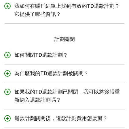
括您已納入還款計劃的簽賬）：
我如何在賬戶結單上找到有效的TD還款計劃？
新結餘
是截至賬戶結單日您信用卡上的欠款總額。這將
它提供了哪些資訊？
包括您賬戶中納入和未納入還款計劃的餘額。
您的
每月賬戶結單
上顯示的新餘額減去同一每月賬戶結
單上顯示的還款計劃總餘額，再加上
最低還款金額
是您需要在還款到期日之前支付的金額。
計劃關閉
您的每月賬戶結單上應償還的每月還款額。
還款到期日
是支付最低還款金額的到期日期，並顯示在
賬戶賬戶結單上。
如何關閉TD還款計劃？
我們稱之為「寬限期還款金額」。從創建還款計劃後提供
您可以隨時關閉TD還款計劃。您只需登入易線網上理財，
的第一份賬戶結單開始，我們將向您顯示每份賬戶結單需
在還款計劃專區選擇您要關閉的計劃，然後點擊[關閉計
要支付的確切金額，以便您可以享受賬戶的寬限期。
為什麼我的TD還款計劃被關閉？
劃]。
在下列情形下，TD有權關閉您的還款計劃：
如果您的TD還款計劃已關閉，則還款計劃的任何餘額將按
如果我的TD還款計劃已關閉，我可以將簽賬重
照您賬戶當時的簽賬利率計息。
您成為了魁北克居民；或者
新納入還款計劃嗎？
如果該賬戶結單的賬單期內有有效的TD還款計劃，則會
您連續2個月未在還款到期日之前按照要求還款；或者
不可以。 TD還款計劃關閉後，簽賬不可重新納入還款計
顯示此部分。它提供了有關您賬戶結單中總結的TD還款
您關閉了賬戶；或者
劃。
還款計劃關閉後，還款計劃費用怎麼辦？
計劃的重要資訊。
TD關閉您的賬戶或取消您賬戶的簽賬權限，或者
如果您的TD還款計劃需要支付還款計劃費用和0%的還款計