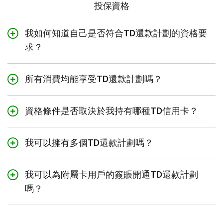
投保資格
我如何知道自己是否符合TD還款計劃的資格要
求？
如果您符合TD還款計劃的資格要求，您將在
易線網上理財
或
TD App
的賬戶中看到提供的還款計劃。您的信用卡賬戶
所有消費均能享受TD還款計劃嗎？
一次最多可開通25個有效的TD還款計劃。
3
不，並非所有簽賬均符合資格要求
。只有透過個人TD信用
卡進行的金額為$100或以上的簽賬才符合資格要求。在簽
TD付款計畫目前只適用於加拿大魁北克省以外的省或地區
資格條件是否取決於我持有哪種TD信用卡？
賬首次顯示的銀行賬戶結單的還款到期日之後，該簽賬無
的居民。
商務信用卡不符合資格。使用利率低於8.99%的TD卡進行
法轉入還款計劃。信用卡提現、其他類似現金交易和服務
的簽賬不符合資格。
費也不符合資格要求。請在
易線網上理財
或TD App上查看
我可以擁有多個TD還款計劃嗎？
如要符合還款計劃的資格要求，您的賬戶餘額必須等於或
您的賬戶資訊，以了解自己是否有符合資格的交易。
大於符合資格的交易金額。
您的信用卡賬戶一次最多可開通25個有效的TD還款計劃。
但是，交易無法合併。如有提供且被接受，每筆合資格的
我可以為附屬卡用戶的簽賬開通TD還款計劃
例如：
交易將分別開通自己的TD還款計劃。
嗎？
您目前的信用卡賬戶結餘為$0，而簽賬金額為$500。此簽
是的，您可以為附屬卡用戶合資格的信用卡簽賬開通TD還
賬將顯示在易線網上理財或TD App中符合資格的交易項
款計劃。但是，只有主要持卡人可以開通TD付款計劃。
下。