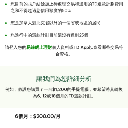
您目前的賬戶結餘加上待處理交易和適用的TD還款計劃費用
之和不得超過您信用額度的90%
您是加拿大魁北克省以外的一個省或地區的居民
您進行中的還款計劃目前還沒有達到25個
請登入您的
易線網上理財
個人資料或
TD App
以查看哪些交易符
合資格。
讓我們為您詳細分析
例如，假設您購買了一台
$1,200
的手提電腦，並希望將其轉換
為
6, 12
或
18
個月的TD還款計劃。
6個月：$208.00/月