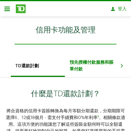
略過進入主要內容
登入
開放式房屋貸款
信用卡功能及管理
預先授權付款服務和賬
TD還款計劃
信
單付款
什麼是TD還款計劃？
將合資格的信用卡簽賬轉換為每月等額分期還款，分期期限可
1
選擇6、12或18個月 - 需支付手續費和0%年利率
。相關條款適
用。這項方便的功能讓您了解這些簽賬金額何時可以全額還