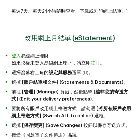
1
每週7天、每天24小時隨時查看、下載或列印網上結單。
改用網上月結單
(
eStatement
)
登入
易線網上理財
如果您從未登入易線網上理財，請立即
註冊
。
選擇螢幕右上角的
設定與服務
選單 ()。
選擇
[賬戶結單和文件] (Statements & Documents)
。
前往
[管理] (Manage)
頁籤，然後點擊
[編輯您的寄送方
式] (Edit your delivery preferences)
。
要將所有賬戶改用網上寄送方式，請勾選
[將所有賬戶改用
網上寄送方式] (Switch ALL to online)
選框。
選擇
[保存變更] (Save Changes)
按鈕以保存寄送方式。
接受《同意電子文件傳送》協議。