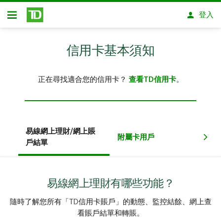
略過進入主要內容
登入
開放式房屋貸款
信用卡基本須知
正在尋找適合您的信用卡？
查看TD信用卡
。
易線網上理財/網上賬
附屬卡用戶
保
戶結單
易線網上理財有哪些功能？
隨時了解您所有「TD信用卡賬戶」的動態、監控結餘、網上查
看賬戶結單和轉賬。