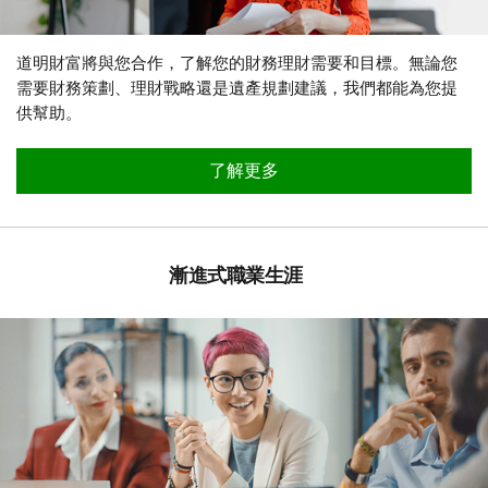
道明財富將與您合作，了解您的財務理財需要和目標。無論您
需要財務策劃、理財戰略還是遺產規劃建議，我們都能為您提
供幫助。
關於2slbgtq+企業
了解更多
漸進式職業生涯