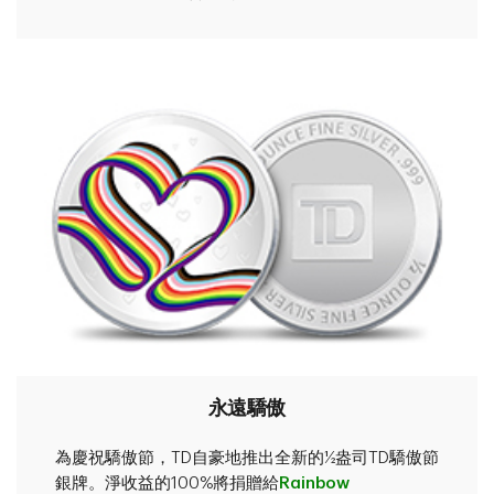
永遠驕傲
為慶祝驕傲節，TD自豪地推出全新的½盎司TD驕傲節
銀牌。淨收益的100%將捐贈給
Rainbow