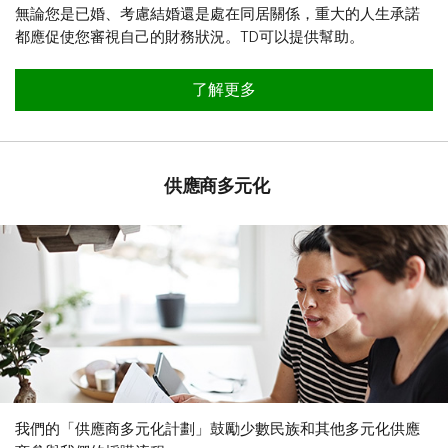
無論您是已婚、考慮結婚還是處在同居關係，重大的人生承諾
都應促使您審視自己的財務狀況。TD可以提供幫助。
關於為2SLGBTQ+伴侶制定財務策
了解更多
供應商多元化
我們的「供應商多元化計劃」鼓勵少數民族和其他多元化供應