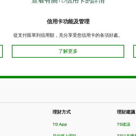
查看有關TD信用卡的詳情
信用卡功能及管理
。
從支付賬單到信用額，充分享受您信用卡的各項好處。
充分利用您的信用卡 了解更多
了解更多
理財方式​​​​​​​
理財建議
TD App
TD建議
卡
易線網上理財
TD計算機