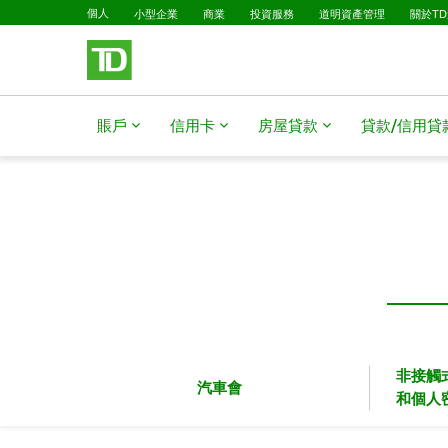
已選擇
略過進入主要內容
個人
小型企業
商業
投資服務
道明資產管理
關於T
賬戶
信用卡
房屋貸款​​​​​​​
貸款/信用貸款​​​​​
非接觸
汽車會
和個人