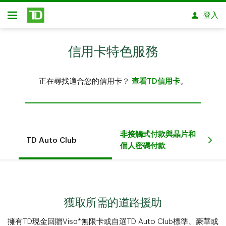
略過進入主要內容
登入
開放式房屋貸款
信用卡特色服務
正在尋找適合您的信用卡？
查看TD信用卡
。
非接觸式付款與晶片和
TD Auto Club
T
個人密碼付款
獲取所需的道路援助
擁有TD現金回贈Visa*無限卡或自選TD Auto Club標準、豪華或