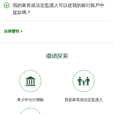
制定預算。弄清楚您有多少資金入賬，例如父母
用
Interac
Flash®在店內輕觸拍卡付款。
以便取用您在道明加拿大信託銀行賬戶中的資
我的家長或法定監護人可以從我的銀行賬戶中
出現任何可疑操作，我們將立即向您檔案中登記
給的零用錢，或者兼職工作的報酬。然後減去您
金。
的手機號碼發送短訊告知。這項服務完全免費。
的開支——您必須承擔的簽賬，比如手機月費、
提款嗎？
音樂訂閱費和一些簽賬。
TD絕不會透過電郵或電話向您索取密碼、賬號
賬戶設有不同程度的家長監督：聯名賬戶或個人
或PIN碼。
2
使用
TD MySpend App
輕鬆追蹤日常和月度開
賬戶。
法律聲明
支與儲蓄，並制定儲蓄目標的願望清單。
查看
網上保護自己的方法
。
如果是
聯名
賬戶，則所有賬戶持有人均具有該賬
開始使用您的TD學生支票賬戶，透過賬戶中的
戶的完全存取權限並且可以進行交易。
全額存款賺取利息。
如果是
個人賬戶
，則只有指定的賬戶持有人（青
繼續探索
少年）可存取此賬戶。您的家長或法定監護人無
權瀏覽您的銀行賬戶，也無法從您的銀行賬戶中
提取資金。此賬戶權限僅適用於14歲以上的兒
童。
青少年分行體驗
我是家長或法定監護人