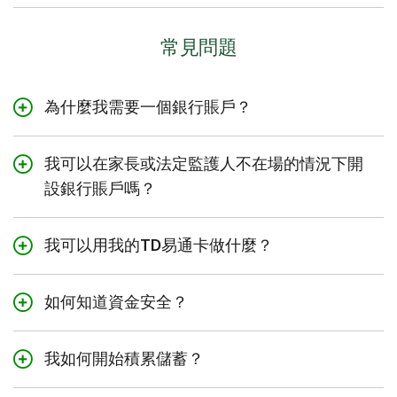
常見問題
為什麼我需要一個銀行賬戶？
銀行賬戶是存放資金的安全選擇。
我可以在家長或法定監護人不在場的情況下開
透過
Interac
e-Transfer®
電子轉賬可以輕鬆存
設銀行賬戶嗎？
入父母給的零用錢、生日禮金，並與親友相互匯
14歲及以上的兒童可以在沒有家長或法定監護人
款。
陪同的情況下開設TD學生支票賬戶。
我可以用我的TD易通卡做什麼？
如果您有兼職工作，您也可以存入兼職工作的報
他們將需要提供一 (1) 份附照片的有效身份證
酬（請諮詢您的僱主，看看您是否可以設置
直接
您可以使用您的
TD易通卡
（也稱為扣賬卡）在
明，例如有效護照或加拿大政府簽發的附照片身
存款
）。
如何知道資金安全？
任何TD ATM上從您的道明加拿大信託銀行賬戶
份證明，例如駕照（如有）或永久居民卡。
中免費提現，或從非TD ATM提現（收費）。
您可以使用銀行賬戶支付手機話費、串流平台訂
我們提供各種
工具
保護您的私人資料並降低欺詐
了解
會面時還需要攜帶哪些證件
。
閱等費用。
我如何開始積累儲蓄？
您還可以在實體店或網上（無論是否接受
風險。
Visa*）安全購物，進行應用程式內簽賬，並使
您還會獲得一張
TD易通卡
（也稱為扣賬卡），
透過
TD欺詐提醒服務
，如果檢測到您的賬戶上