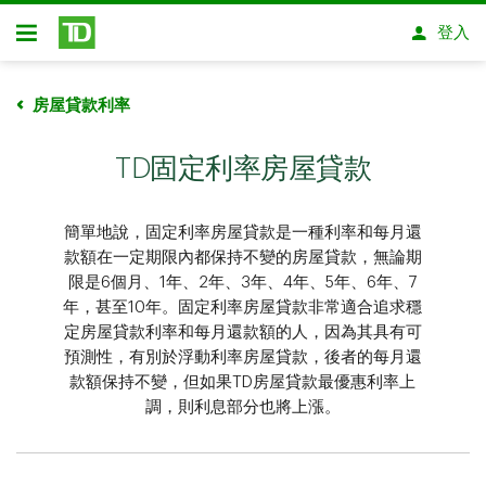
略過進入主要內容
登入
開放式房屋貸款
房屋貸款利率
TD固定利率房屋貸款
簡單地說，固定利率房屋貸款是一種利率和每月還
款額在一定期限內都保持不變的房屋貸款，無論期
限是6個月、1年、2年、3年、4年、5年、6年、7
年，甚至10年。固定利率房屋貸款非常適合追求穩
定房屋貸款利率和每月還款額的人，因為其具有可
預測性，有別於浮動利率房屋貸款，後者的每月還
款額保持不變，但如果TD房屋貸款最優惠利率上
調，則利息部分也將上漲。